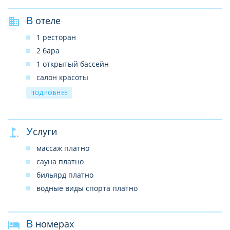
В отеле
1 ресторан
2 бара
1 открытый бассейн
салон красоты
SPA-центр
ПОДРОБНЕЕ
услуги врача (по вызову)
прачечная
Услуги
магазины
бизнес-центр
массаж платно
Wi-Fi в лобби (платно)
сауна платно
бильярд платно
водные виды спорта платно
В номерах