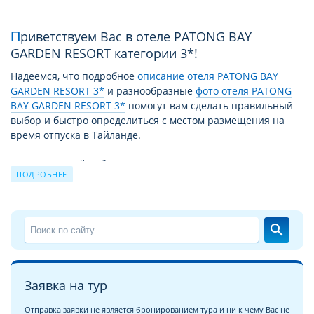
Приветствуем Вас в отеле PATONG BAY
GARDEN RESORT категории 3*!
Надеемся, что подробное
описание отеля PATONG BAY
GARDEN RESORT 3*
и разнообразные
фото отеля PATONG
BAY GARDEN RESORT 3*
помогут вам сделать правильный
выбор и быстро определиться с местом размещения на
время отпуска в Тайланде.
За время своей работы отель PATONG BAY GARDEN RESORT
ПОДРОБНЕЕ
3* принял уже немало отдыхающих. Причиной этому не
только высокий уровень сервиса и прекрасные условия
для отдыха, но и выгодное для туристов сочетание цены –
качества. Благодаря этому путевка в PATONG BAY GARDEN
search
RESORT 3* из года в год продолжает пользоваться спросом.
Чудесный отдых в отеле PATONG BAY GARDEN RESORT 3*
на курорте
Патонг Бич
это взвешенное и продуманное
Заявка на тур
решение для экономных, поскольку соотношение цена/
качество и уровень сервиса в отеле PATONG BAY GARDEN
Отправка заявки не является бронированием тура и ни к чему Вас не