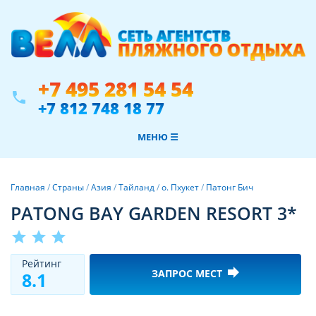
+7 495 281 54 54
phone
+7 812 748 18 77
МЕНЮ ☰
Главная
/
Страны
/
Азия
/
Тайланд
/
о. Пхукет
/
Патонг Бич
PATONG BAY GARDEN RESORT 3*
star
star
star
Рeйтинг
forward
ЗАПРОС МЕСТ
8.1