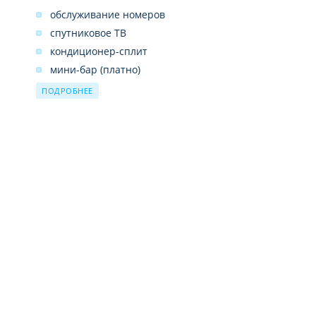
обслуживание номеров
спутниковое ТВ
кондиционер-сплит
мини-бар (платно)
сейф (платно)
ПОДРОБНЕЕ
душ или ванна
фен
телефон
набор для приготовления чая или кофе
халат
балкон (кроме Superior)
подключение к интернету (Wi-Fi, платно)