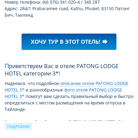
Номер телефона: (66 076) 341 020-4 / 340 287
Адрес: 284/1 Prabaramee road, Kathu, Phuket, 83150 Патонг
Бич, Таиланд
ХОЧУ ТУР В ЭТОТ ОТЕЛЬ!
forward
Приветствуем Вас в отеле PATONG LODGE
HOTEL категории 3*!
Надеемся, что подробное
описание отеля PATONG LODGE
HOTEL 3*
и разнообразные
фото отеля PATONG LODGE
HOTEL 3*
помогут вам сделать правильный выбор и быстро
определиться с местом размещения на время отпуска в
Тайланде.
За время своей работы отель PATONG LODGE HOTEL 3*
ПОДРОБНЕЕ
принял уже немало отдыхающих. Причиной этому не
только высокий уровень сервиса и прекрасные условия