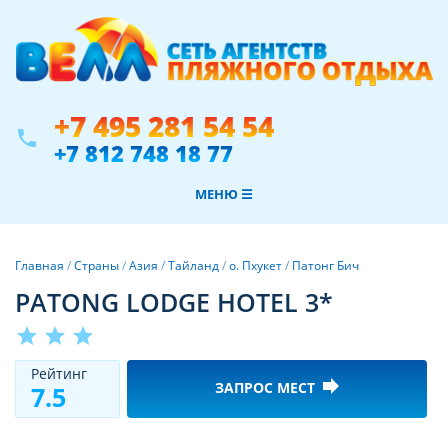
+7 495 281 54 54
phone
+7 812 748 18 77
МЕНЮ ☰
Главная
/
Страны
/
Азия
/
Тайланд
/
о. Пхукет
/
Патонг Бич
PATONG LODGE HOTEL 3*
star
star
star
Рeйтинг
forward
ЗАПРОС МЕСТ
7.5