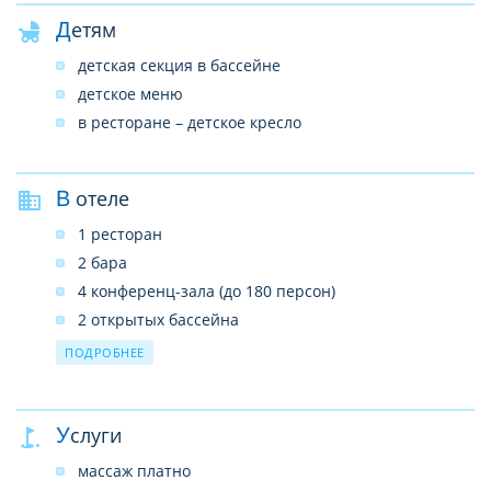
Детям
детская секция в бассейне
детское меню
в ресторане – детское кресло
В отеле
1 ресторан
2 бара
4 конференц-зала (до 180 персон)
2 открытых бассейна
услуги врача (по вызову)
ПОДРОБНЕЕ
прачечная
лифты
Услуги
сейф на ресепшн (бесплатно)
интернет-кафе (платно)
массаж платно
беспроводной интернет в лобби (платно)