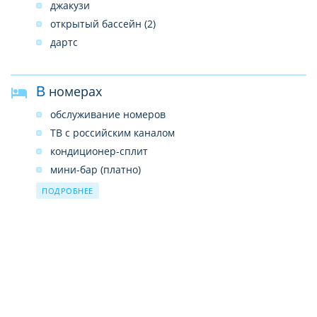
джакузи
открытый бассейн (2)
дартс
В номерах
обслуживание номеров
ТВ с российским каналом
кондиционер-сплит
мини-бар (платно)
сейф (бесплатно)
ПОДРОБНЕЕ
душ или ванна
фен (кроме Standard Room)
телефон
балкон или терраса
подключение к интернету (платно, Wi-Fi)
набор для приготовления чая и кофе (кроме
Standard Room)