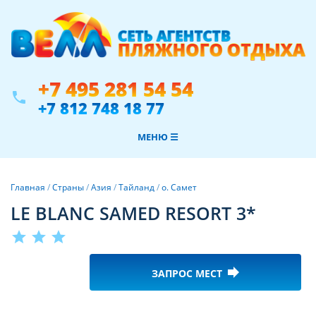
+7 495 281 54 54
phone
+7 812 748 18 77
МЕНЮ ☰
Главная
/
Страны
/
Азия
/
Тайланд
/
о. Самет
LE BLANC SAMED RESORT 3*
star
star
star
forward
ЗАПРОС МЕСТ