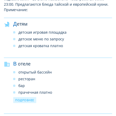
23:00. Предлагаются блюда тайской и европейской кухни.
Примечание:
Детям
детская игровая площадка
детское меню по запросу
детская кроватка платно
В отеле
открытый бассейн
ресторан
бар
прачечная платно
услуги врача платно/по запросу
ПОДРОБНЕЕ
прокат автомобилей платно