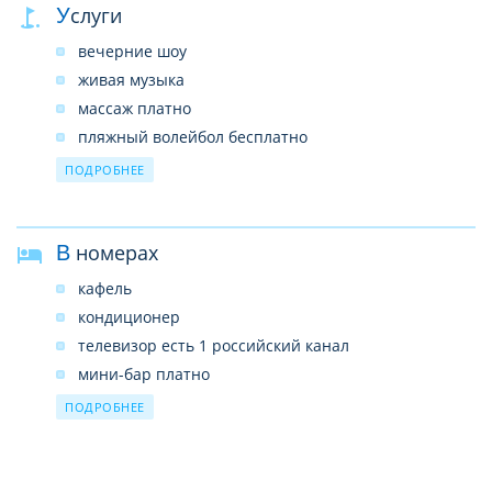
Услуги
вечерние шоу
живая музыка
массаж платно
пляжный волейбол бесплатно
банан платно
ПОДРОБНЕЕ
гидроцикл платно
снорклинг платно
В номерах
кафель
кондиционер
телевизор есть 1 российский канал
мини-бар платно
чайник
ПОДРОБНЕЕ
сейф бесплатно
халаты и тапочки по запросу
Wi-Fi бесплатно