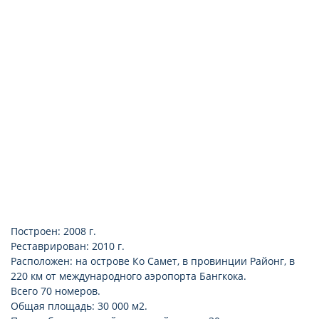
ванная комната
душ
фен
банные принадлежности
уборка номера ежедневно
смена белья 2 раза в неделю
Построен: 2008 г.
Реставрирован: 2010 г.
Расположен: на острове Ко Самет, в провинции Районг, в
220 км от международного аэропорта Бангкока.
Всего 70 номеров.
Общая площадь: 30 000 м2.