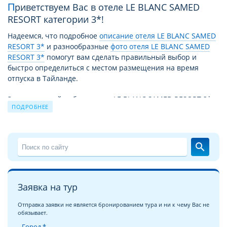
Приветствуем Вас в отеле LE BLANC SAMED
RESORT категории 3*!
Надеемся, что подробное
описание отеля LE BLANC SAMED
RESORT 3*
и разнообразные
фото отеля LE BLANC SAMED
RESORT 3*
помогут вам сделать правильный выбор и
быстро определиться с местом размещения на время
отпуска в Тайланде.
За время своей работы отель LE BLANC SAMED RESORT 3*
ПОДРОБНЕЕ
принял уже немало отдыхающих. Причиной этому не
только высокий уровень сервиса и прекрасные условия
для отдыха, но и выгодное для туристов сочетание цены –
качества. Благодаря этому путевка в LE BLANC SAMED
search
RESORT 3* из года в год продолжает пользоваться спросом.
Чудесный отдых в отеле LE BLANC SAMED RESORT 3* на
курорте
о. Самет
это взвешенное и продуманное решение
Заявка на тур
для экономных, поскольку соотношение цена/качество и
уровень сервиса в отеле LE BLANC SAMED RESORT 3*
Отправка заявки не является бронированием тура и ни к чему Вас не
обязывает.
полностью соответствуют уровню 3 звезды. Вообще,
обширная отельная база в Тайланде поражает
Город *