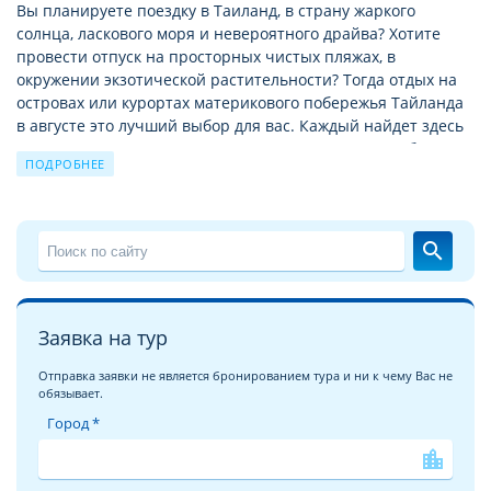
Вы планируете поездку в Таиланд, в страну жаркого
солнца, ласкового моря и невероятного драйва? Хотите
провести отпуск на просторных чистых пляжах, в
окружении экзотической растительности? Тогда отдых на
островах или курортах материкового побережья Тайланда
в августe это лучший выбор для вас. Каждый найдет здесь
место по душе, и семьи с маленькими детьми, и любители
ПОДРОБНЕЕ
ночной жизни и тусовок, и ценители
достопримечательностей.
Отдых в Тайланде c Велл
– это бесконечные песчаные
search
пляжи Сиамского залива и тысячи тропических островов
Андаманского моря, это сочные фрукты, кокосы, дары моря
и улыбки местных жителей. Только здесь отдых комфортен
на протяжении всего года, ведь туристический сезон
Заявка на тур
плавно перетекает из одной климатической зоны в другую.
Отправка заявки не является бронированием тура и ни к чему Вас не
обязывает.
Загадочный Тайланд ждёт Вас!
Город *
Мы хотели бы рассказать вам об отеле
ASIA PATTAYA 4*
и
постараться передать его облик и атмосферу, царящую в
location_city
нем, через подробные и красочные
фотографии отеля ASIA