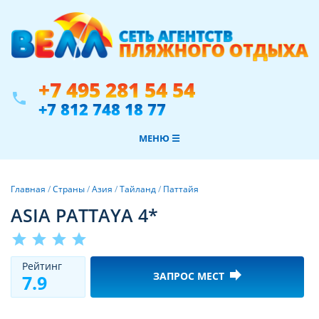
+7 495 281 54 54
phone
+7 812 748 18 77
МЕНЮ ☰
Главная
/
Страны
/
Азия
/
Тайланд
/
Паттайя
ASIA PATTAYA 4*
star
star
star
star
Рeйтинг
forward
ЗАПРОС МЕСТ
7.9