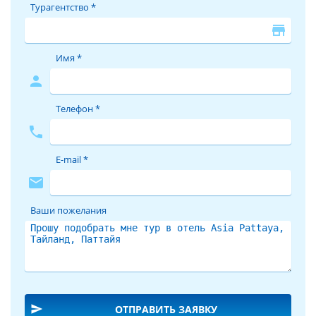
PATTAYA 4*
в высоком качестве, чтобы помочь вам сделать
Турагентство *
правильный выбор в поиске места размещения на время
store
отпуска в Тайланде.
Имя *
За время своей работы отель ASIA PATTAYA 4* принял уже
немало отдыхающих. Причиной этому не только высокий
person
уровень сервиса и прекрасные условия для отдыха, но и
выгодное для туристов сочетание цены – качества.
Телефон *
Благодаря этому путевка в ASIA PATTAYA 4* из года в год
phone
продолжает пользоваться спросом.
E-mail *
Выбирая отель Asia Pattaya, расположенный на первой
mail
линии от моря, вы сможете наслаждаться шумом прибоя,
ощущать дуновения ветра, наполненного запахом морской
Ваши пожелания
соли, получите привилегию не тратить время и силы на
дорогу до пляжа, ведь до него рукой подать.
Туры в отель ASIA PATTAYA 4*
Отель будет рад каждому гостю: и туристу, отдыхающему
одному, и большой веселой компании, и семье с детьми.
Каждый может подобрать и купить путёвки в отель ASIA
send
ОТПРАВИТЬ ЗАЯВКУ