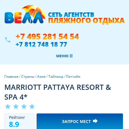
+7 495 281 54 54
phone
+7 812 748 18 77
МЕНЮ ☰
Главная
/
Страны
/
Азия
/
Тайланд
/
Паттайя
MARRIOTT PATTAYA RESORT &
SPA 4*
star
star
star
star
Рeйтинг
forward
ЗАПРОС МЕСТ
8.9