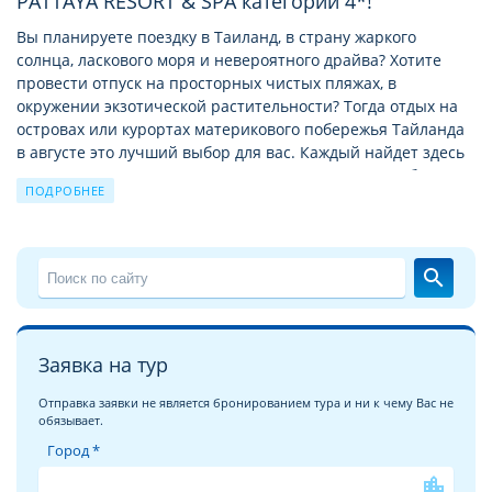
PATTAYA RESORT & SPA категории 4*!
Вы планируете поездку в Таиланд, в страну жаркого
солнца, ласкового моря и невероятного драйва? Хотите
провести отпуск на просторных чистых пляжах, в
окружении экзотической растительности? Тогда отдых на
островах или курортах материкового побережья Тайланда
в августe это лучший выбор для вас. Каждый найдет здесь
место по душе, и семьи с маленькими детьми, и любители
ПОДРОБНЕЕ
ночной жизни и тусовок, и ценители
достопримечательностей.
Отдых в Тайланде c Велл
– это бесконечные песчаные
search
пляжи Сиамского залива и тысячи тропических островов
Андаманского моря, это сочные фрукты, кокосы, дары моря
и улыбки местных жителей. Только здесь отдых комфортен
на протяжении всего года, ведь туристический сезон
Заявка на тур
плавно перетекает из одной климатической зоны в другую.
Отправка заявки не является бронированием тура и ни к чему Вас не
обязывает.
Загадочный Тайланд ждёт Вас!
Город *
Мы хотели бы рассказать вам об отеле
MARRIOTT PATTAYA
RESORT & SPA 4*
и постараться передать его облик и
location_city