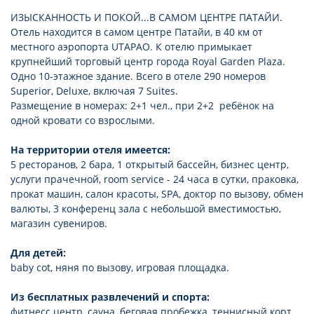
ИЗЫСКАННОСТЬ И ПОКОЙ...В САМОМ ЦЕНТРЕ ПАТАЙИ.
Отель находится в самом центре Патайи, в 40 км от
местного аэропорта UTAPAO. К отелю примыкает
крупнейший торговый центр города Royal Garden Plaza.
Одно 10-этажное здание. Всего в отеле 290 номеров
Superior, Deluxe, включая 7 Suites.
Размещение в номерах: 2+1 чел., при 2+2 ребёнок на
одной кровати со взрослыми.
На территории отеля имеется:
5 ресторанов, 2 бара, 1 открытый бассейн, бизнес центр,
услуги прачечной, room service - 24 часа в сутки, праковка,
прокат машин, салон красоты, SPA, доктор по вызову, обмен
валюты, 3 конференц зала с небольшой вместимостью,
магазин сувениров.
Для детей:
baby cot, няня по вызову, игровая площадка.
Из бесплатных развлечений и спорта:
фитнесс центр, сауна, беговая пробежка, теннисный корт