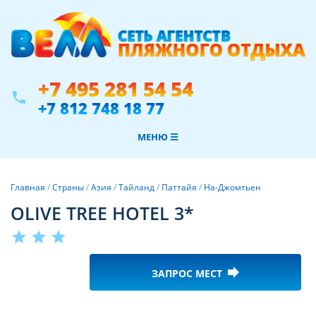
+7 495 281 54 54
phone
+7 812 748 18 77
МЕНЮ ☰
Главная
/
Страны
/
Азия
/
Тайланд
/
Паттайя
/
На-Джомтьен
OLIVE TREE HOTEL 3*
star
star
star
forward
ЗАПРОС МЕСТ