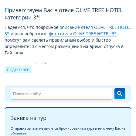
Приветствуем Вас в отеле OLIVE TREE HOTEL
категории 3*!
Надеемся, что подробное
описание отеля OLIVE TREE HOTEL
3*
и разнообразные
фото отеля OLIVE TREE HOTEL 3*
помогут вам сделать правильный выбор и быстро
определиться с местом размещения на время отпуска в
Тайланде.
За время своей работы отель OLIVE TREE HOTEL 3* принял
ПОДРОБНЕЕ
уже немало отдыхающих. Причиной этому не только
высокий уровень сервиса и прекрасные условия для
отдыха, но и выгодное для туристов сочетание цены –
качества. Благодаря этому путевка в OLIVE TREE HOTEL 3*
search
из года в год продолжает пользоваться спросом.
Чудесный отдых в отеле OLIVE TREE HOTEL 3* на курорте
На-Джомтьен
это взвешенное и продуманное решение для
Заявка на тур
экономных, поскольку соотношение цена/качество и
уровень сервиса в отеле OLIVE TREE HOTEL 3* полностью
Отправка заявки не является бронированием тура и ни к чему Вас не
обязывает.
соответствуют уровню 3 звезды. Вообще, обширная