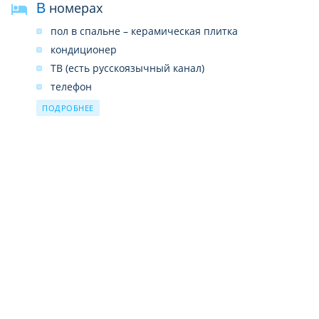
В номерах
пол в спальне – керамическая плитка
кондиционер
ТВ (есть русскоязычный канал)
телефон
Wi-Fi (бесплатно)
ПОДРОБНЕЕ
сейф
мини-холодильник
электрочайник
2 бут.воды ежедневно бесплатно
душ – с туалетными принадлежностями
тапочки
фен
балкон