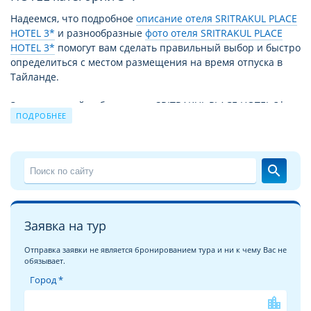
Надеемся, что подробное
описание отеля SRITRAKUL PLACE
HOTEL 3*
и разнообразные
фото отеля SRITRAKUL PLACE
HOTEL 3*
помогут вам сделать правильный выбор и быстро
определиться с местом размещения на время отпуска в
Тайланде.
За время своей работы отель SRITRAKUL PLACE HOTEL 3*
ПОДРОБНЕЕ
принял уже немало отдыхающих. Причиной этому не
только высокий уровень сервиса и прекрасные условия
для отдыха, но и выгодное для туристов сочетание цены –
качества. Благодаря этому путевка в SRITRAKUL PLACE
search
HOTEL 3* из года в год продолжает пользоваться спросом.
Чудесный отдых в отеле SRITRAKUL PLACE HOTEL 3* на
курорте
Наклуа
это взвешенное и продуманное решение
Заявка на тур
для экономных, поскольку соотношение цена/качество и
уровень сервиса в отеле SRITRAKUL PLACE HOTEL 3*
Отправка заявки не является бронированием тура и ни к чему Вас не
обязывает.
полностью соответствуют уровню 3 звезды. Вообще,
обширная отельная база в Тайланде поражает
Город *
воображение и удовлетворит спрос любого клиента с
location_city
любыми доходами, ведь в Таиланде можно найти отели от