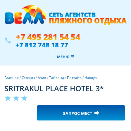
+7 495 281 54 54
phone
+7 812 748 18 77
МЕНЮ ☰
Главная
/
Страны
/
Азия
/
Тайланд
/
Паттайя
/
Наклуа
SRITRAKUL PLACE HOTEL 3*
star
star
star
forward
ЗАПРОС МЕСТ