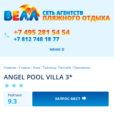
+7 495 281 54 54
phone
+7 812 748 18 77
МЕНЮ ☰
Главная
/
Страны
/
Азия
/
Тайланд
/
Паттайя
/
Пратамнак
ANGEL POOL VILLA 3*
star
star
star
Рeйтинг
forward
ЗАПРОС МЕСТ
9.3