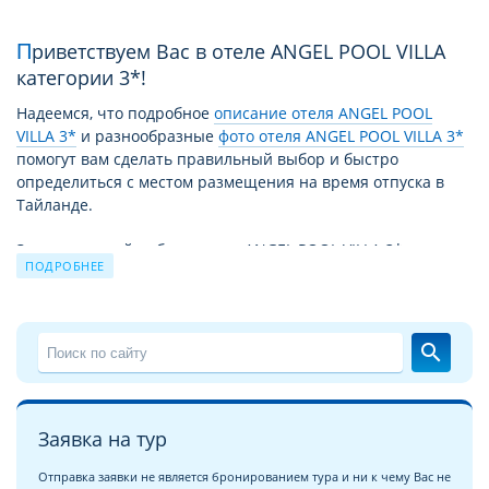
Приветствуем Вас в отеле ANGEL POOL VILLA
категории 3*!
Надеемся, что подробное
описание отеля ANGEL POOL
VILLA 3*
и разнообразные
фото отеля ANGEL POOL VILLA 3*
помогут вам сделать правильный выбор и быстро
определиться с местом размещения на время отпуска в
Тайланде.
За время своей работы отель ANGEL POOL VILLA 3* принял
ПОДРОБНЕЕ
уже немало отдыхающих. Причиной этому не только
высокий уровень сервиса и прекрасные условия для
отдыха, но и выгодное для туристов сочетание цены –
качества. Благодаря этому путевка в ANGEL POOL VILLA 3*
search
из года в год продолжает пользоваться спросом.
Чудесный отдых в отеле ANGEL POOL VILLA 3* на курорте
Пратамнак
это взвешенное и продуманное решение для
Заявка на тур
экономных, поскольку соотношение цена/качество и
уровень сервиса в отеле ANGEL POOL VILLA 3* полностью
Отправка заявки не является бронированием тура и ни к чему Вас не