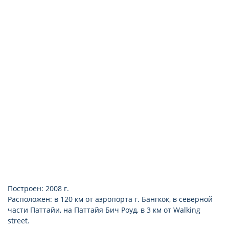
фен
телефон
халат и тапочки
балкон
подключение к интернету (бесплатно)
набор для приготовления чая и кофе
Построен: 2008 г.
Расположен: в 120 км от аэропорта г. Бангкок, в северной
части Паттайи, на Паттайя Бич Роуд, в 3 км от Walking
street.