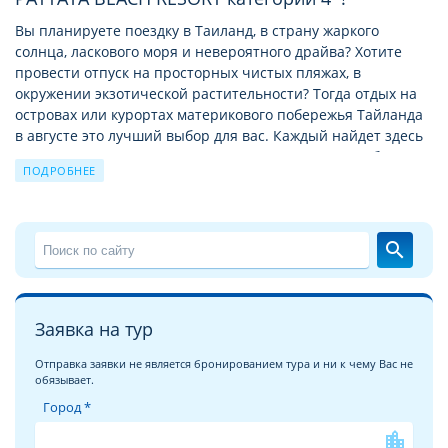
Вы планируете поездку в Таиланд, в страну жаркого
солнца, ласкового моря и невероятного драйва? Хотите
провести отпуск на просторных чистых пляжах, в
окружении экзотической растительности? Тогда отдых на
островах или курортах материкового побережья Тайланда
в августe это лучший выбор для вас. Каждый найдет здесь
место по душе, и семьи с маленькими детьми, и любители
ПОДРОБНЕЕ
ночной жизни и тусовок, и ценители
достопримечательностей.
Отдых в Тайланде c Велл
– это бесконечные песчаные
search
пляжи Сиамского залива и тысячи тропических островов
Андаманского моря, это сочные фрукты, кокосы, дары моря
и улыбки местных жителей. Только здесь отдых комфортен
на протяжении всего года, ведь туристический сезон
Заявка на тур
плавно перетекает из одной климатической зоны в другую.
Отправка заявки не является бронированием тура и ни к чему Вас не
обязывает.
Загадочный Тайланд ждёт Вас!
Город *
Мы хотели бы рассказать вам об отеле
A ONE PATTAYA
BEACH RESORT 4*
и постараться передать его облик и
location_city