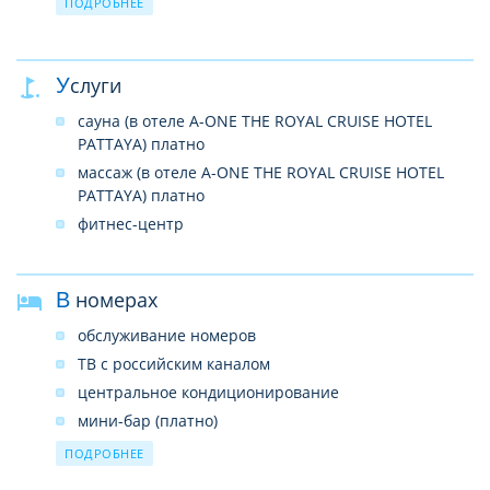
ПОДРОБНЕЕ
PATTAYA)
прачечная
лифты
Услуги
беспроводной интернет в лобби (бесплатно)
сауна (в отеле A-ONE THE ROYAL CRUISE HOTEL
PATTAYA) платно
массаж (в отеле A-ONE THE ROYAL CRUISE HOTEL
PATTAYA) платно
фитнес-центр
В номерах
обслуживание номеров
ТВ с российским каналом
центральное кондиционирование
мини-бар (платно)
сейф (бесплатно)
ПОДРОБНЕЕ
душ и ванна