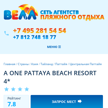
+7 495 281 54 54
phone
+7 812 748 18 77
МЕНЮ ☰
Главная
/
Страны
/
Азия
/
Тайланд
/
Паттайя
/
Центральная Паттайя
A ONE PATTAYA BEACH RESORT
4*
star
star
star
star
Рeйтинг
forward
ЗАПРОС МЕСТ
7.8