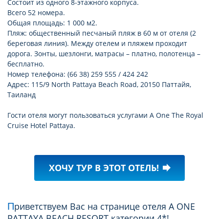
Состоит из одного 8-этажного корпуса.
Всего 52 номера.
Общая площадь: 1 000 м2.
Пляж: общественный песчаный пляж в 60 м от отеля (2
береговая линия). Между отелем и пляжем проходит
дорога. Зонты, шезлонги, матрасы – платно, полотенца –
бесплатно.
Номер телефона: (66 38) 259 555 / 424 242
Адрес: 115/9 North Pattaya Beach Road, 20150 Паттайя,
Таиланд
Гости отеля могут пользоваться услугами A One The Royal
Cruise Hotel Pattaya.
ХОЧУ ТУР В ЭТОТ ОТЕЛЬ!
forward
Приветствуем Вас на странице отеля A ONE
PATTAYA BEACH RESORT категории 4*!