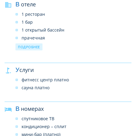
В отеле
1 ресторан
1 бар
1 открытый бассейн
прачечная
Wi-Fi на территории отеля (бесплатно)
ПОДРОБНЕЕ
Услуги
фитнесс центр платно
сауна платно
В номерах
спутниковое ТВ
кондиционер – сплит
мини-бар (платно)