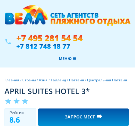
+7 495 281 54 54
phone
+7 812 748 18 77
МЕНЮ ☰
Главная
/
Страны
/
Азия
/
Тайланд
/
Паттайя
/
Центральная Паттайя
APRIL SUITES HOTEL 3*
star
star
star
Рeйтинг
forward
ЗАПРОС МЕСТ
8.6