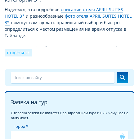
Надеемся, что подробное
описание отеля APRIL SUITES
HOTEL 3*
и разнообразные
фото отеля APRIL SUITES HOTEL
3*
помогут вам сделать правильный выбор и быстро
определиться с местом размещения на время отпуска в
Тайланде.
За время своей работы отель APRIL SUITES HOTEL 3*
ПОДРОБНЕЕ
принял уже немало отдыхающих. Причиной этому не
только высокий уровень сервиса и прекрасные условия
для отдыха, но и выгодное для туристов сочетание цены –
качества. Благодаря этому путевка в APRIL SUITES HOTEL 3*
search
из года в год продолжает пользоваться спросом.
Чудесный отдых в отеле APRIL SUITES HOTEL 3* на курорте
Центральная Паттайя
это взвешенное и продуманное
Заявка на тур
решение для экономных, поскольку соотношение цена/
качество и уровень сервиса в отеле APRIL SUITES HOTEL 3*
Отправка заявки не является бронированием тура и ни к чему Вас не
обязывает.
полностью соответствуют уровню 3 звезды. Вообще,
обширная отельная база в Тайланде поражает
Город *
воображение и удовлетворит спрос любого клиента с
location_city