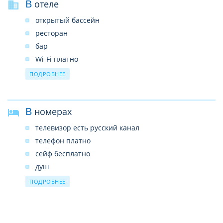
В отеле
открытый бассейн
ресторан
бар
Wi-Fi платно
парковка
ПОДРОБНЕЕ
салон красоты платно
В номерах
телевизор есть русский канал
телефон платно
сейф бесплатно
душ
фен
ПОДРОБНЕЕ
мини-бар платно
банные принадлежности
уборка номера ежедневно