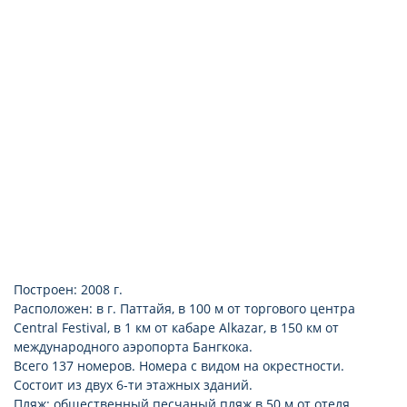
смена постельного белья 1 раз в неделю
Построен: 2008 г.
Расположен: в г. Паттайя, в 100 м от торгового центра
Central Festival, в 1 км от кабаре Alkazar, в 150 км от
международного аэропорта Бангкока.
Всего 137 номеров. Номера с видом на окрестности.
Состоит из двух 6-ти этажных зданий.
Пляж: общественный песчаный пляж в 50 м от отеля.