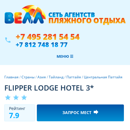
+7 495 281 54 54
phone
+7 812 748 18 77
МЕНЮ ☰
Главная
/
Страны
/
Азия
/
Тайланд
/
Паттайя
/
Центральная Паттайя
FLIPPER LODGE HOTEL 3*
star
star
star
Рeйтинг
forward
ЗАПРОС МЕСТ
7.9