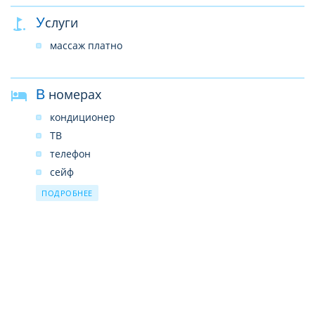
Услуги
массаж платно
В номерах
кондиционер
ТВ
телефон
сейф
мини-бар (вода бесплатно)
ПОДРОБНЕЕ
набор для приготовления чая/кофе
душ
балкон
туалет