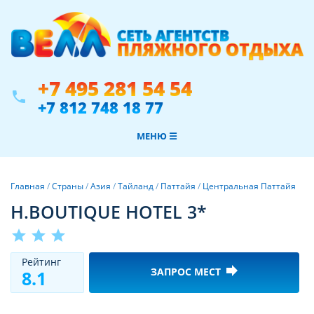
+7 495 281 54 54
phone
+7 812 748 18 77
МЕНЮ ☰
Главная
/
Страны
/
Азия
/
Тайланд
/
Паттайя
/
Центральная Паттайя
H.BOUTIQUE HOTEL 3*
star
star
star
Рeйтинг
forward
ЗАПРОС МЕСТ
8.1