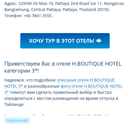
Адрес: 529/49-50 Moo 10, Pattaya 2nd Road Soi 11, Nongprue,
Banglamung, Central Pattaya, Pattaya, Thailand 20150.
Телефон: +66 3841 3555.
ХОЧУ ТУР В ЭТОТ ОТЕЛЬ!
forward
Приветствуем Вас в отеле H.BOUTIQUE HOTEL
категории 3*!
Надеемся, что подробное
описание отеля H.BOUTIQUE
HOTEL 3*
и разнообразные
фото отеля H.BOUTIQUE HOTEL
3*
помогут вам сделать правильный выбор и быстро
определиться с местом размещения на время отпуска в
Тайланде.
За время своей работы отель H.BOUTIQUE HOTEL 3* принял
ПОДРОБНЕЕ
уже немало отдыхающих. Причиной этому не только
высокий уровень сервиса и прекрасные условия для