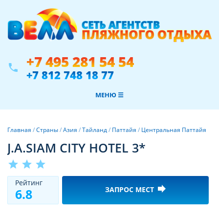
+7 495 281 54 54
phone
+7 812 748 18 77
МЕНЮ ☰
Главная
/
Страны
/
Азия
/
Тайланд
/
Паттайя
/
Центральная Паттайя
J.A.SIAM CITY HOTEL 3*
star
star
star
Рeйтинг
forward
ЗАПРОС МЕСТ
6.8