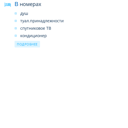
В номерах
душ
туал.принадлежности
спутниковое ТВ
кондиционер
мини-бар (платно)
ПОДРОБНЕЕ
сейф
телефон
Wi-Fi (бесплатно)