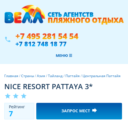
+7 495 281 54 54
phone
+7 812 748 18 77
МЕНЮ ☰
Главная
/
Страны
/
Азия
/
Тайланд
/
Паттайя
/
Центральная Паттайя
NICE RESORT PATTAYA 3*
star
star
star
Рeйтинг
forward
ЗАПРОС МЕСТ
7