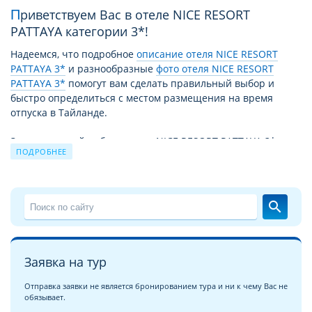
Приветствуем Вас в отеле NICE RESORT
PATTAYA категории 3*!
Надеемся, что подробное
описание отеля NICE RESORT
PATTAYA 3*
и разнообразные
фото отеля NICE RESORT
PATTAYA 3*
помогут вам сделать правильный выбор и
быстро определиться с местом размещения на время
отпуска в Тайланде.
За время своей работы отель NICE RESORT PATTAYA 3*
ПОДРОБНЕЕ
принял уже немало отдыхающих. Причиной этому не
только высокий уровень сервиса и прекрасные условия
для отдыха, но и выгодное для туристов сочетание цены –
качества. Благодаря этому путевка в NICE RESORT PATTAYA
search
3* из года в год продолжает пользоваться спросом.
Чудесный отдых в отеле NICE RESORT PATTAYA 3* на
курорте
Центральная Паттайя
это взвешенное и
Заявка на тур
продуманное решение для экономных, поскольку
соотношение цена/качество и уровень сервиса в отеле
Отправка заявки не является бронированием тура и ни к чему Вас не
обязывает.
NICE RESORT PATTAYA 3* полностью соответствуют уровню