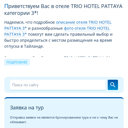
Приветствуем Вас в отеле TRIO HOTEL PATTAYA
категории 3*!
Надеемся, что подробное
описание отеля TRIO HOTEL
PATTAYA 3*
и разнообразные
фото отеля TRIO HOTEL
PATTAYA 3*
помогут вам сделать правильный выбор и
быстро определиться с местом размещения на время
отпуска в Тайланде.
За время своей работы отель TRIO HOTEL PATTAYA 3*
ПОДРОБНЕЕ
принял уже немало отдыхающих. Причиной этому не
только высокий уровень сервиса и прекрасные условия
для отдыха, но и выгодное для туристов сочетание цены –
качества. Благодаря этому путевка в TRIO HOTEL PATTAYA
search
3* из года в год продолжает пользоваться спросом.
Чудесный отдых в отеле TRIO HOTEL PATTAYA 3* на курорте
Центральная Паттайя
это взвешенное и продуманное
Заявка на тур
решение для экономных, поскольку соотношение цена/
качество и уровень сервиса в отеле TRIO HOTEL PATTAYA 3*
Отправка заявки не является бронированием тура и ни к чему Вас не
обязывает.
полностью соответствуют уровню 3 звезды. Вообще,