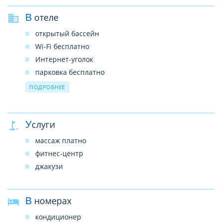
В отеле
открытый бассейн
Wi-Fi бесплатно
Интернет-уголок
парковка бесплатно
ресторан
ПОДРОБНЕЕ
конференц-зал платно
бизнес-центр
Услуги
прачечная платно
обмен валюты
массаж платно
фитнес-центр
джакузи
В номерах
кондиционер