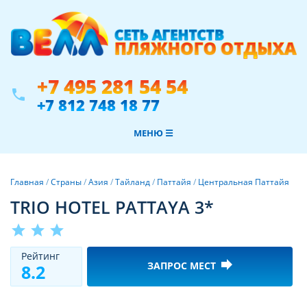
+7 495 281 54 54
phone
+7 812 748 18 77
МЕНЮ ☰
Главная
/
Страны
/
Азия
/
Тайланд
/
Паттайя
/
Центральная Паттайя
TRIO HOTEL PATTAYA 3*
star
star
star
Рeйтинг
forward
ЗАПРОС МЕСТ
8.2