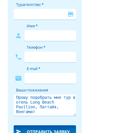
Турагентство *
store
Имя *
person
Телефон *
phone
E-mail *
mail
Ваши пожелания
send
ОТПРАВИТЬ ЗАЯВКУ