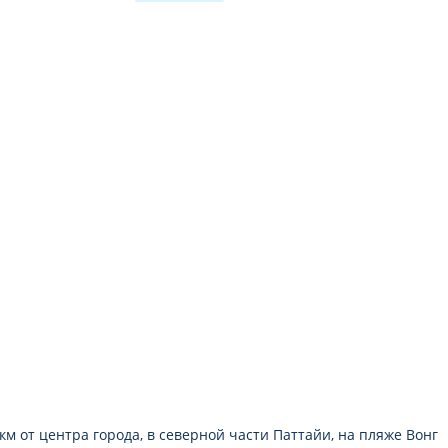
телевизор: есть
мини-бар
балкон
ванна и душ
телефон
набор для приготовления чая/кофе
халат
тапочки
 км от центра города, в северной части Паттайи, на пляже Вонг