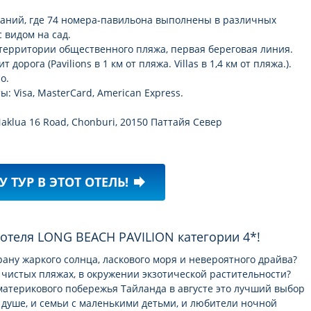
зданий, где 74 номера-павильона выполнены в различных
 видом на сад.
территории общественного пляжа, первая береговая линия.
 дорога (Pavilions в 1 км от пляжа. Villas в 1,4 км от пляжа.).
о.
 Visa, MasterCard, American Express.
aklua 16 Road, Chonburi, 20150 Паттайя Север
У ТУР В ЭТОТ ОТЕЛЬ!
forward
е отеля LONG BEACH PAVILION категории 4*!
рану жаркого солнца, ласкового моря и невероятного драйва?
 чистых пляжах, в окружении экзотической растительности?
 материкового побережья Тайланда в августe это лучший выбор
о душе, и семьи с маленькими детьми, и любители ночной