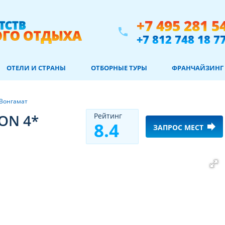
+7 495 281 5
phone
+7 812 748 18 7
ОТЕЛИ И СТРАНЫ
ОТБОРНЫЕ ТУРЫ
ФРАНЧАЙЗИНГ
Вонгамат
ON 4*
Рeйтинг
8.4
forward
ЗАПРОС МЕСТ