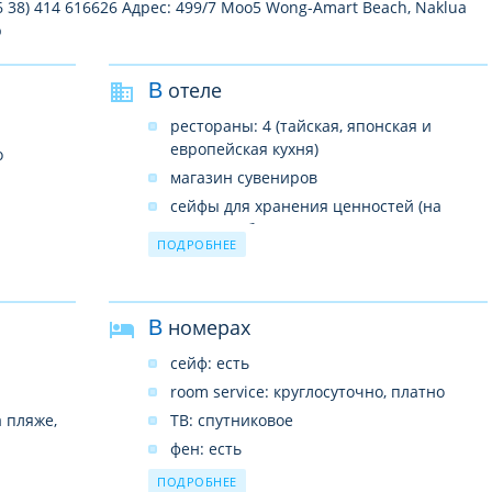
6 38) 414 616626 Адрес: 499/7 Moo5 Wong-Amart Beach, Naklua
р
В отеле
рестораны: 4 (тайская, японская и
европейская кухня)
о
магазин сувениров
сейфы для хранения ценностей (на
ресепшн, бесплатно)
ПОДРОБНЕЕ
бары: 3
бассейны: 1
джакузи: 1
В номерах
салон красоты
сейф: есть
бизнес-центр
room service: круглосуточно, платно
спа-центр
 пляже,
ТВ: спутниковое
беспроводной интернет в лобби (платно)
фен: есть
кондиционер: индивидуальный
ПОДРОБНЕЕ