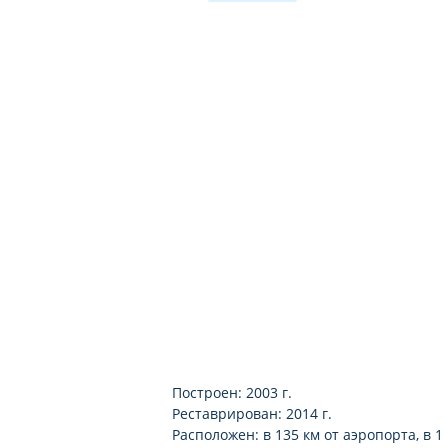
спа-центр платно
тренажерный зал бесплатно
бильярд платно
Построен: 2003 г.
Реставрирован: 2014 г.
Расположен: в 135 км от аэропорта, в 1