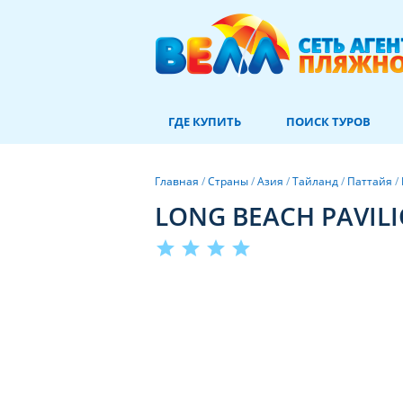
ГДЕ КУПИТЬ
ПОИСК ТУРОВ
Главная
/
Страны
/
Азия
/
Тайланд
/
Паттайя
/
LONG BEACH PAVILI
star
star
star
star