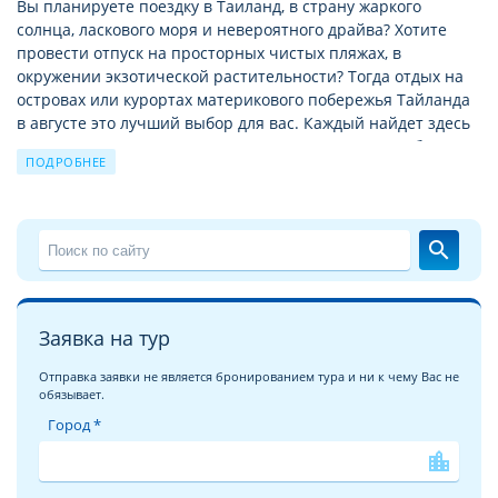
Вы планируете поездку в Таиланд, в страну жаркого
солнца, ласкового моря и невероятного драйва? Хотите
провести отпуск на просторных чистых пляжах, в
окружении экзотической растительности? Тогда отдых на
островах или курортах материкового побережья Тайланда
в августe это лучший выбор для вас. Каждый найдет здесь
место по душе, и семьи с маленькими детьми, и любители
ПОДРОБНЕЕ
ночной жизни и тусовок, и ценители
достопримечательностей.
Отдых в Тайланде c Велл
– это бесконечные песчаные
search
пляжи Сиамского залива и тысячи тропических островов
Андаманского моря, это сочные фрукты, кокосы, дары моря
и улыбки местных жителей. Только здесь отдых комфортен
на протяжении всего года, ведь туристический сезон
Заявка на тур
плавно перетекает из одной климатической зоны в другую.
Отправка заявки не является бронированием тура и ни к чему Вас не
обязывает.
Загадочный Тайланд ждёт Вас!
Город *
Мы хотели бы рассказать вам об отеле
THE ARISTO RESORT
4*
и постараться передать его облик и атмосферу,
location_city
царящую в нем, через подробные и красочные