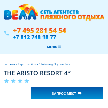
+7 495 281 54 54
phone
+7 812 748 18 77
МЕНЮ ☰
Главная
/
Страны
/
Азия
/
Тайланд
/
Сурин Бич
THE ARISTO RESORT 4*
star
star
star
star
forward
ЗАПРОС МЕСТ