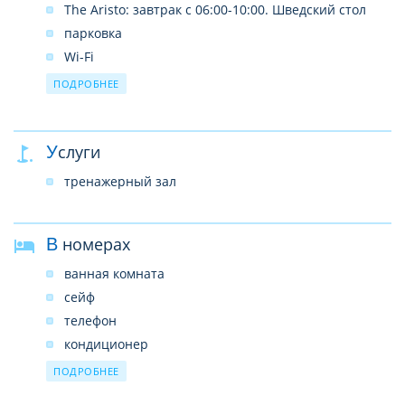
The Aristo: завтрак с 06:00-10:00. Шведский стол
парковка
Wi-Fi
3 открытых бассейна с пресной водой: на 1ом
ПОДРОБНЕЕ
этаже (25 кв.м), на 2ом этаже (35 кв.м), на 8ом этаже
(50 кв.м)
Услуги
тренажерный зал
В номерах
ванная комната
сейф
телефон
кондиционер
фен
ПОДРОБНЕЕ
балкон