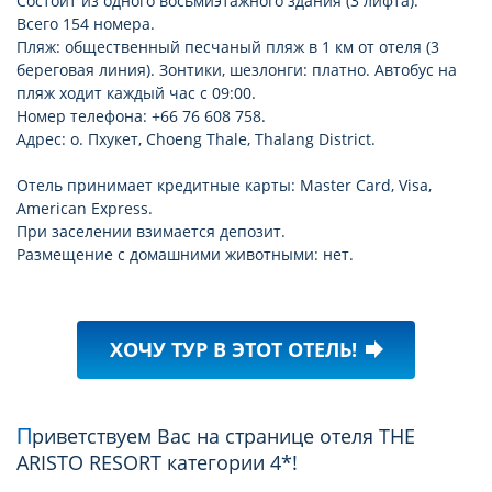
Состоит из одного восьмиэтажного здания (3 лифта).
Всего 154 номера.
Пляж: общественный песчаный пляж в 1 км от отеля (3
береговая линия). Зонтики, шезлонги: платно. Автобус на
пляж ходит каждый час с 09:00.
Номер телефона: +66 76 608 758.
Адрес: о. Пхукет, Choeng Thale, Thalang District.
Отель принимает кредитные карты: Master Card, Visa,
American Express.
При заселении взимается депозит.
Размещение с домашними животными: нет.
ХОЧУ ТУР В ЭТОТ ОТЕЛЬ!
forward
Приветствуем Вас на странице отеля THE
ARISTO RESORT категории 4*!