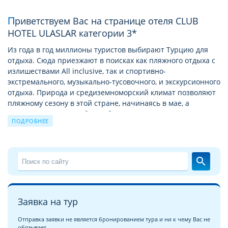
Приветствуем Вас на странице отеля CLUB
HOTEL ULASLAR категории 3*
Из года в год миллионы туристов выбирают Турцию для
отдыха. Сюда приезжают в поисках как пляжного отдыха с
излишествами All inclusive, так и спортивно-
экстремального, музыкально-тусовочного, и экскурсионного
отдыха. Природа и средиземноморский климат позволяют
пляжному сезону в этой стране, начинаясь в мае, а
заканчиваться в октябре. А богатая история позволяет
ПОДРОБНЕЕ
круглый год посещать Турцию с экскурсионными турами
по историческим и святым местам.
Подробное описание отеля CLUB HOTEL ULASLAR
search
На этой странице мы хотели бы познакомить Вас с
описанием отеля CLUB HOTEL ULASLAR 3*
. Надеемся, что
детальные фотографии отеля CLUB HOTEL ULASLAR
сделают
Заявка на тур
это знакомство более глубоким и помогут с выбором для
вашего неповторимого отпуска!
Отправка заявки не является бронированием тура и ни к чему Вас не
обязывает.