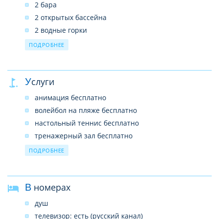
2 бара
2 открытых бассейна
2 водные горки
услуги врача
ПОДРОБНЕЕ
прачечная
лифты
Услуги
почтовые услуги
беспроводной интернет в лобби (бесплатно)
анимация бесплатно
волейбол на пляже бесплатно
настольный теннис бесплатно
тренажерный зал бесплатно
турецкая баня (хаммам) платно
ПОДРОБНЕЕ
аквааэробика бесплатно
сауна бесплатно
В номерах
дартс бесплатно
массаж платно
душ
телевизор: есть (русский канал)