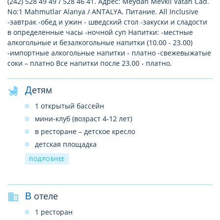
(242) 528 49 49 / 528 46 41. Адрес: Meydan Mevkii Vatan Cad.
No:1 Mahmutlar Alanya / ANTALYA. Питание. All Inclusive
-завтрак -обед и ужин - шведский стол -закуски и сладости
в определенные часы -ночной суп Напитки: -местные
алкогольные и безалкогольные напитки (10.00 - 23.00)
-импортные алкогольные напитки - платно -свежевыжатые
соки – платно Все напитки после 23.00 - платно.
Детям
1 открытый бассейн
мини-клуб (возраст 4-12 лет)
в ресторане – детское кресло
детская площадка
развлекательные программы
ПОДРОБНЕЕ
детская кровать (по запросу)
В отеле
1 ресторан