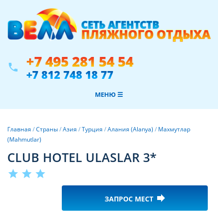
+7 495 281 54 54
phone
+7 812 748 18 77
МЕНЮ ☰
Главная
/
Страны
/
Азия
/
Турция
/
Алания (Alanya)
/
Махмутлар
(Mahmutlar)
CLUB HOTEL ULASLAR 3*
star
star
star
forward
ЗАПРОС МЕСТ