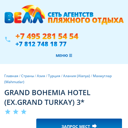
+7 495 281 54 54
phone
+7 812 748 18 77
МЕНЮ ☰
Главная
/
Страны
/
Азия
/
Турция
/
Алания (Alanya)
/
Махмутлар
(Mahmutlar)
GRAND BOHEMIA HOTEL
(EX.GRAND TURKAY) 3*
star
star
star
forward
ЗАПРОС МЕСТ