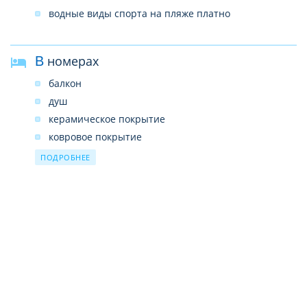
водные виды спорта на пляже платно
В номерах
балкон
душ
керамическое покрытие
ковровое покрытие
кондиционер-сплит
ПОДРОБНЕЕ
минибар платно
спутниковое ТВ
телевизор есть российский канал
телефон
фен