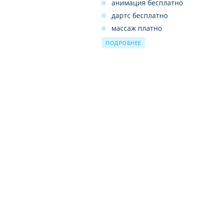
анимация бесплатно
дартс бесплатно
массаж платно
настольный теннис бесплатно
ПОДРОБНЕЕ
тренажерный зал бесплатно
турецкая баня (хаммам) платно
бильярд платно
сауна платно