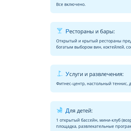
Все включено.
local_bar
Рестораны и бары:
Открытый и крытый рестораны пред
богатым выбором вин, коктейлей, со
golf_course
Услуги и развлечения:
Фитнес-центр, настольный теннис, 
child_friendly
Для детей:
1 открытый бассейн, мини-клуб (возра
площадка, развлекательные програ