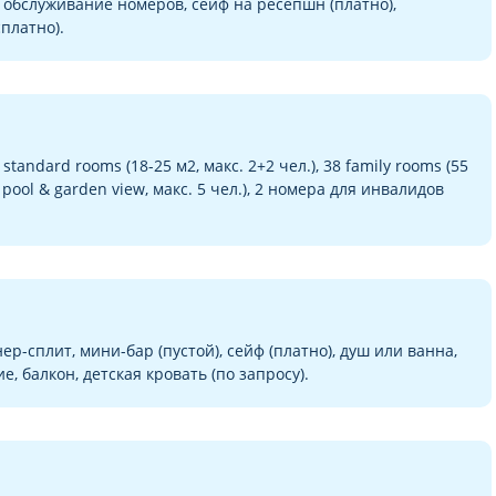
 обслуживание номеров, сейф на ресепшн (платно),
платно).
tandard rooms (18-25 м2, макс. 2+2 чел.), 38 family rooms (55
pool & garden view, макс. 5 чел.), 2 номера для инвалидов
р-сплит, мини-бар (пустой), сейф (платно), душ или ванна,
, балкон, детская кровать (по запросу).