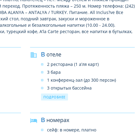
 переход. Протяженность пляжа – 250 м. Номер телефона: (242)
i OBA ALANYA – ANTALYA / TURKEY. Питание. All Inclus?ve Все
ский стол, поздний завтрак, закуски и мороженное в
лкогольные и безалкогольные напитки (10.00 - 24.00).
 турецкий кофе, A’la Carte ресторан, все напитки в бутылках,
В отеле
2 ресторана (1 а’ля карт)
3 бара
1 конференц-зал (до 300 персон)
3 открытых бассейна
1 водная горка
ПОДРОБНЕЕ
услуги врача
прачечная
В номерах
лифты
почтовые услуги
сейф: в номере, платно
сейф на ресепшн (платно)