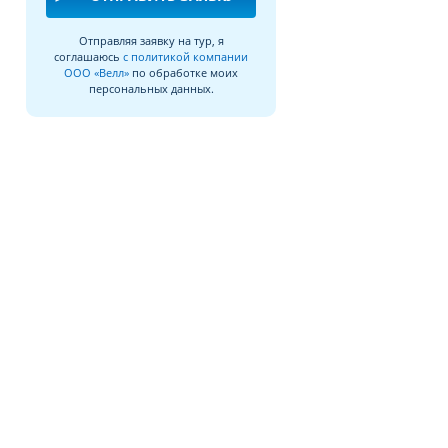
Отправляя заявку на тур, я
соглашаюсь
с политикой компании
ООО «Велл»
по обработке моих
персональных данных.