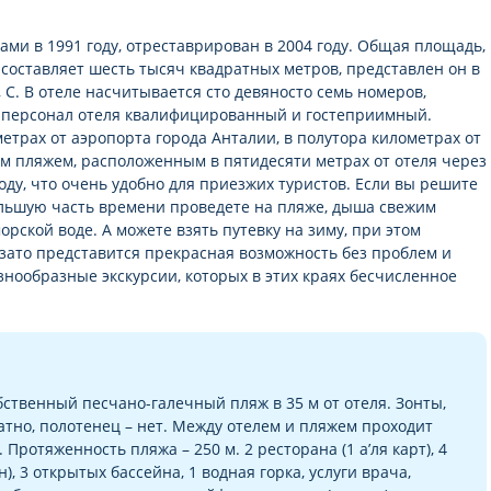
ми в 1991 году, отреставрирован в 2004 году. Общая площадь,
 составляет шесть тысяч квадратных метров, представлен он в
, C. В отеле насчитывается сто девяносто семь номеров,
а персонал отеля квалифицированный и гостеприимный.
етрах от аэропорта города Анталии, в полутора километрах от
м пляжем, расположенным в пятидесяти метрах от отеля через
ду, что очень удобно для приезжих туристов. Если вы решите
большую часть времени проведете на пляже, дыша свежим
орской воде. А можете взять путевку на зиму, при этом
о зато представится прекрасная возможность без проблем и
знообразные экскурсии, которых в этих краях бесчисленное
обственный песчано-галечный пляж в 35 м от отеля. Зонты,
атно, полотенец – нет. Между отелем и пляжем проходит
Протяженность пляжа – 250 м. 2 ресторана (1 а’ля карт), 4
), 3 открытых бассейна, 1 водная горка, услуги врача,