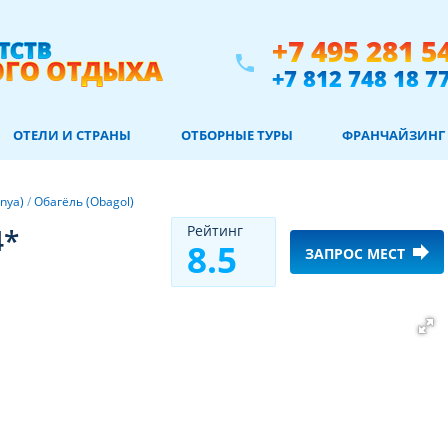
+7 495 281 5
phone
+7 812 748 18 7
ОТЕЛИ И СТРАНЫ
ОТБОРНЫЕ ТУРЫ
ФРАНЧАЙЗИНГ
nya)
/
Обагёль (Obagol)
4*
Рeйтинг
8.5
forward
ЗАПРОС МЕСТ