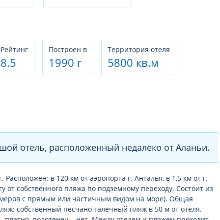
Рeйтинг
Построен в
Территория отеля
8.5
1990 г
5800 кв.м
ой отель, расположенный недалеко от Аланьи.
. Расположен: в 120 км от аэропорта г. Анталья, в 1,5 км от г.
огу от собственного пляжа по подземному переходу. Состоит из
 номеров с прямым или частичным видом на море). Общая
Пляж: собственный песчано-галечный пляж в 50 м от отеля.
– платно, полотенец – нет. Между отелем и пляжем проходит