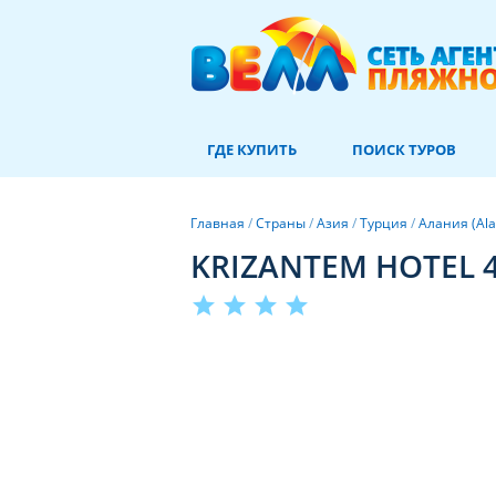
ГДЕ КУПИТЬ
ПОИСК ТУРОВ
Главная
/
Страны
/
Азия
/
Турция
/
Алания (Ala
KRIZANTEM HOTEL 
star
star
star
star