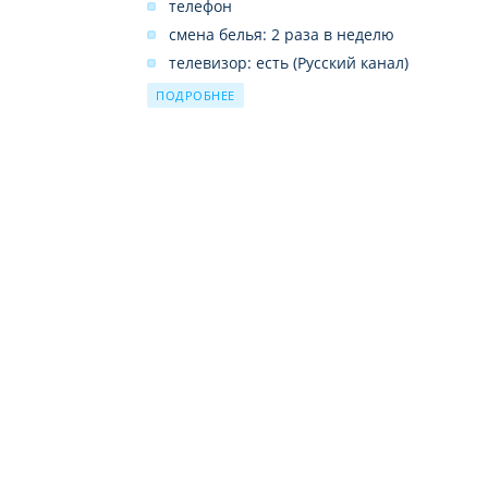
телефон
интернет-кафе (платно)
смена белья: 2 раза в неделю
беспроводной интернет в лобби
телевизор: есть (Русский канал)
(бесплатно)
мини-бар (пустой)
ПОДРОБНЕЕ
балкон
фен: есть
кондиционер: индивидуальный
ванна или душ
уборка номера: ежедневно
пол: плитка