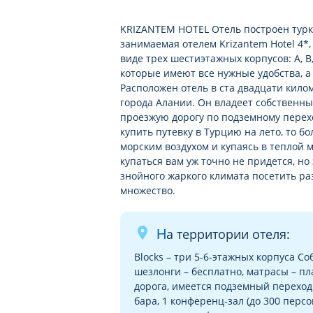
KRIZANTEM HOTEL Отель построен турка
занимаемая отелем Krizantem Hotel 4*,
виде трех шестиэтажных корпусов: A, B
которые имеют все нужные удобства, 
Расположен отель в ста двадцати килом
города Алании. Он владеет собственны
проезжую дорогу по подземному перехо
купить путевку в Турцию на лето, то 
морским воздухом и купаясь в теплой м
купаться вам уж точно не придется, н
знойного жаркого климата посетить ра
множество.
place
На территории отеля:
Blocks – три 5-6-этажных корпуса С
шезлонги – бесплатно, матрасы – пл
дорога, имеется подземный переход. 
бара, 1 конференц-зал (до 300 персон