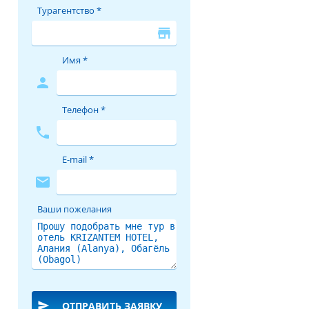
Турагентство *
store
Имя *
person
Телефон *
phone
E-mail *
mail
Ваши пожелания
send
ОТПРАВИТЬ ЗАЯВКУ