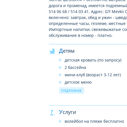
дорога и променад, имеется подземный
514 06 68 / 514 03 41. Адрес: G?l Mevki
включено: завтрак, обед и ужин - швед
определенные часы, гезлеме, местные а
Импортные напитки, свежевыжатые соки,
обслуживание в номер - платно.
Детям
детская кровать (по запросу)
2 бассейна
мини-клуб (возраст 3-12 лет)
детское меню
в ресторане – детское кресло
ПОДРОБНЕЕ
детская площадка
развлекательные программы
Услуги
волейбол на пляже бесплатно