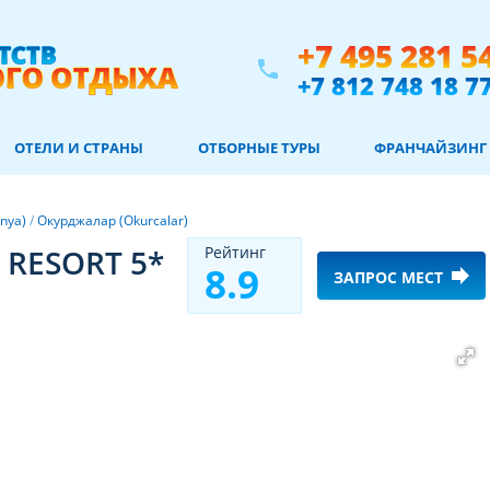
+7 495 281 5
phone
+7 812 748 18 7
ОТЕЛИ И СТРАНЫ
ОТБОРНЫЕ ТУРЫ
ФРАНЧАЙЗИНГ
nya)
/
Окурджалар (Okurcalar)
 RESORT 5*
Рeйтинг
8.9
forward
ЗАПРОС МЕСТ