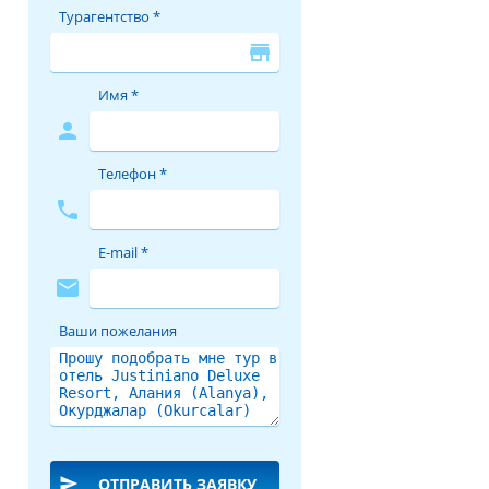
Турагентство *
store
Имя *
person
Телефон *
phone
E-mail *
mail
Ваши пожелания
send
ОТПРАВИТЬ ЗАЯВКУ