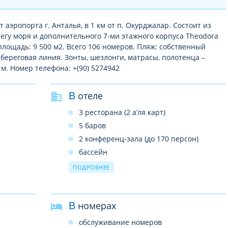
т аэропорта г. Анталья, в 1 км от п. Окурджалар. Состоит из
регу моря и дополнительного 7-ми этажного корпуса Theodora
 площадь: 9 500 м2. Всего 106 номеров. Пляж: собственный
 береговая линия. Зонты, шезлонги, матрасы, полотенца –
м. Номер телефона: +(90) 5274942
В отеле
3 ресторана (2 а’ля карт)
5 баров
2 конференц-зала (до 170 персон)
бассейн
росу)
2 водные горки (в отеле Justiniano club
ПОДРОБНЕЕ
Alanya)
салон красоты
SPA–центр
В номерах
услуги врача
обслуживание номеров