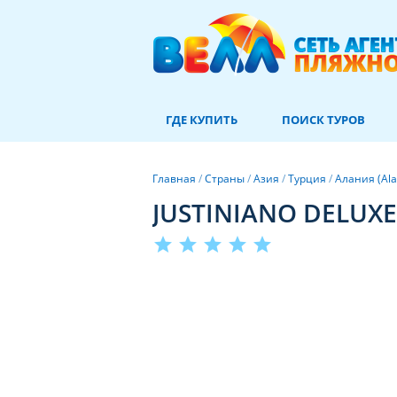
ГДЕ КУПИТЬ
ПОИСК ТУРОВ
Главная
/
Страны
/
Азия
/
Турция
/
Алания (Ala
JUSTINIANO DELUXE
star
star
star
star
star