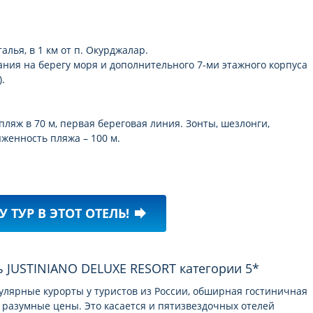
алья, в 1 км от п. Окурджалар.
ания на берегу моря и дополнительного 7-ми этажного корпуса
.
ляж в 70 м, первая береговая линия. Зонты, шезлонги,
яженность пляжа – 100 м.
У ТУР В ЭТОТ ОТЕЛЬ!
forward
ь JUSTINIANO DELUXE RESORT категории 5*
пулярные курорты у туристов из России, обширная гостиничная
e и разумные цены. Это касается и пятизвездочных отелей