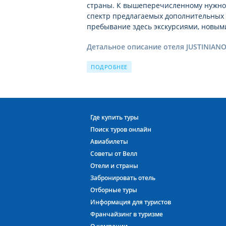
страны. К вышеперечисленному нужно
спектр предлагаемых дополнительных у
пребывание здесь экскурсиями, новым
Детальное описание отеля JUSTINIAN
Позвольте познакомить Вас с подроб
ПОДРОБНЕЕ
гостеприимно распахнувшего двери на
и
многочисленных фотографиях отеля 
атмосферу комфорта, уюта, которая по
каждому гостю: и туристу, отдыхающем
Каждый может подобрать и заброниров
Где купить туры
требованиям.
Поиск туров онлайн
Авиабилеты
Отель Justiniano Deluxe Resort располо
Советы от Велл
пробуждении вы будете видеть великол
Отели и страны
шум прибоя. Вам не потребуется много
что может быть романтичнее вечерних 
Забронировать отель
Отборные туры
За время своей работы отель JUSTINI
Информация для туристов
Причиной этому не только высокий уро
Франчайзинг в туризме
для туристов сочетание качества за сп