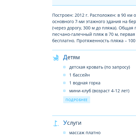
Построен: 2012 г. Расположен: в 90 км о
основного 7-ми этажного здания на бе
(через дорогу, 300 м до пляжа). Общая
песчано-галечный пляж в 70 м, первая
бесплатно. Протяженность пляжа – 100 
Детям
детская кровать (по запросу)
1 бассейн
1 водная горка
мини-клуб (возраст 4-12 лет)
детская коляска (платно, по зап
ПОДРОБНЕЕ
в ресторане – детское кресло
детская площадка
Услуги
развлекательные программы
услуги няни (платно)
массаж платно