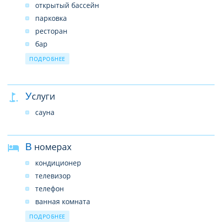
открытый бассейн
парковка
ресторан
бар
салон красоты
ПОДРОБНЕЕ
камера хранения багажа
Wi-Fi предоставляется на территории всего отеля
бесплатно
Услуги
сауна
В номерах
кондиционер
телевизор
телефон
ванная комната
душ
ПОДРОБНЕЕ