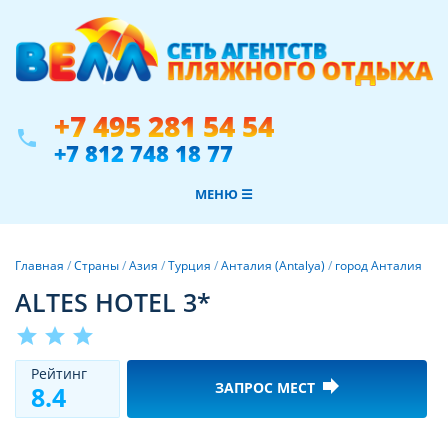
+7 495 281 54 54
phone
+7 812 748 18 77
МЕНЮ ☰
Главная
/
Страны
/
Азия
/
Турция
/
Анталия (Antalya)
/
город Анталия
ALTES HOTEL 3*
star
star
star
Рeйтинг
forward
ЗАПРОС МЕСТ
8.4