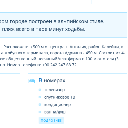
ром городе построен в альпийском стиле.
 пляж всего в паре минут ходьбы.
г. Расположен: в 500 м от центра г. Анталия, район Калейчи, в
т автобусного терминала, ворота Адриана - 450 м. Состоит из 4-
ляж: общественный песчаный/платформа в 100 м от отеля (3
но. Номер телефона: +90 242 247 63 72.
В номерах
телевизор
спутниковое ТВ
кондиционер
ванна/душ
телефон
ПОДРОБНЕЕ
WI-FI (бесплатно)