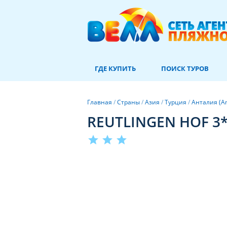
ГДЕ КУПИТЬ
ПОИСК ТУРОВ
Главная
/
Страны
/
Азия
/
Турция
/
Анталия (An
REUTLINGEN HOF 3
star
star
star