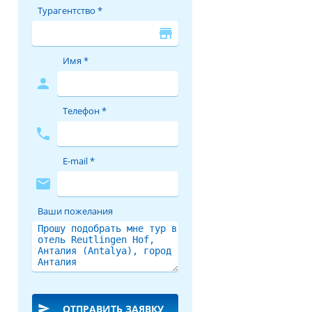
Турагентство *
store
Имя *
person
Телефон *
phone
E-mail *
mail
Ваши пожелания
send
ОТПРАВИТЬ ЗАЯВКУ