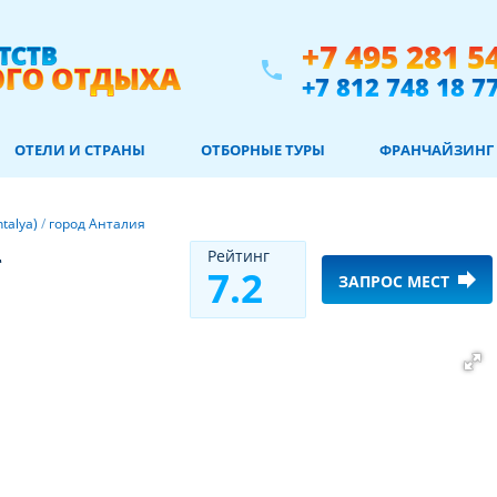
+7 495 281 5
phone
+7 812 748 18 7
ОТЕЛИ И СТРАНЫ
ОТБОРНЫЕ ТУРЫ
ФРАНЧАЙЗИНГ
talya)
/
город Анталия
*
Рeйтинг
7.2
forward
ЗАПРОС МЕСТ