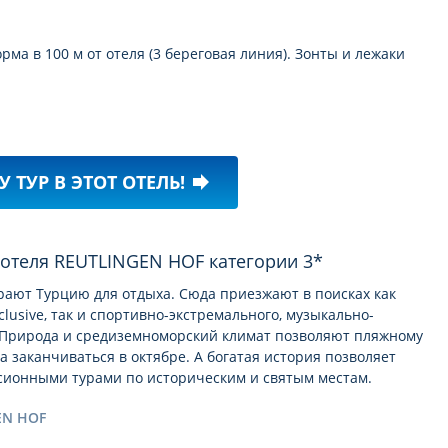
а в 100 м от отеля (3 береговая линия). Зонты и лежаки
У ТУР В ЭТОТ ОТЕЛЬ!
forward
е отеля REUTLINGEN HOF категории 3*
рают Турцию для отдыха. Сюда приезжают в поисках как
clusive, так и спортивно-экстремального, музыкально-
а. Природа и средиземноморский климат позволяют пляжному
 а заканчиваться в октябре. А богатая история позволяет
рсионными турами по историческим и святым местам.
EN HOF
омить Вас с
описанием отеля REUTLINGEN HOF 3*
. Надеемся,