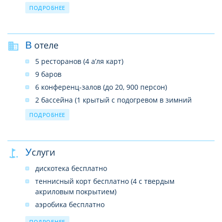
детское меню
ПОДРОБНЕЕ
в ресторане – детское кресло
детская площадка
В отеле
развлекательные программы
детская кровать (по запросу)
5 ресторанов (4 а’ля карт)
9 баров
6 конференц-залов (до 20, 900 персон)
2 бассейна (1 крытый с подогревом в зимний
период, 1 открытый)
ПОДРОБНЕЕ
2 водные горки
4 теннисных корта (с жестким покрытием)
салон красоты
Услуги
SPA–центр
дискотека бесплатно
услуги врача
теннисный корт бесплатно (4 с твердым
прачечная
акриловым покрытием)
лифты
аэробика бесплатно
почтовые услуги
стрельба из лука бесплатно
ПОДРОБНЕЕ