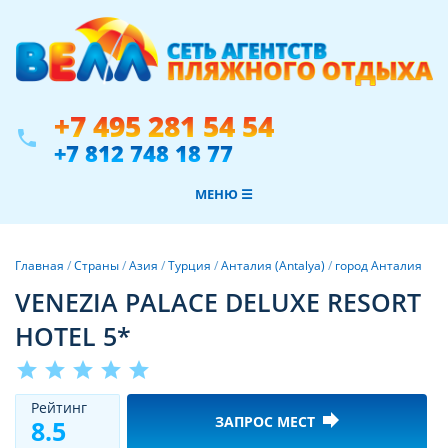
+7 495 281 54 54
phone
+7 812 748 18 77
МЕНЮ ☰
Главная
/
Страны
/
Азия
/
Турция
/
Анталия (Antalya)
/
город Анталия
VENEZIA PALACE DELUXE RESORT
HOTEL 5*
star
star
star
star
star
Рeйтинг
forward
ЗАПРОС МЕСТ
8.5