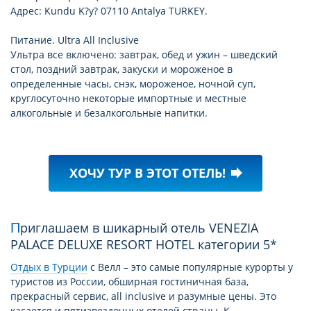
Адрес: Kundu K?y? 07110 Antalya TURKEY.
Питание. Ultra All Inclusive
Ультра все включено: завтрак, обед и ужин – шведский
стол, поздний завтрак, закуски и мороженое в
определенные часы, снэк, мороженое, ночной суп,
круглосуточно некоторые импортные и местные
алкогольные и безалкогольные напитки.
ХОЧУ ТУР В ЭТОТ ОТЕЛЬ!
forward
Приглашаем в шикарный отель VENEZIA
PALACE DELUXE RESORT HOTEL категории 5*
Отдых в Турции
c Велл – это самые популярные курорты у
туристов из России, обширная гостиничная база,
прекрасный сервис, all inclusive и разумные цены. Это
касается и пятизвездочных отелей страны. К