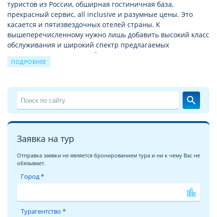
туристов из России, обширная гостиничная база,
прекрасный сервис, all inclusive и разумные цены. Это
касается и пятизвездочных отелей страны. К
вышеперечисленному нужно лишь добавить высокий класс
обслуживания и широкий спектр предлагаемых
дополнительных услуг. А богатая история страны
ПОДРОБНЕЕ
позволяет насытить пребывание здесь экскурсиями,
новыми открытиями, паломничеством к святым местам.
Детальное описание отеля GURAL PREMIER BELEK 5*
search
Позвольте познакомить Вас с подробным
описанием отеля
GURAL PREMIER BELEK 5*
, гостеприимно распахнувшего
двери на одном из самых популярных курортов Турции. На
Заявка на тур
подробных и
многочисленных фотографиях отеля GURAL
PREMIER BELEK
вы увидите ту неповторимую атмосферу
Отправка заявки не является бронированием тура и ни к чему Вас не
комфорта, уюта, которая поможет Вам в выборе отеля
обязывает.
своей мечты! Отель будет рад каждому гостю: и туристу,
Город *
отдыхающему одному, и большой веселой компании, и
семье с детьми. Каждый может подобрать и забронировать
location_city
туры в отель GURAL PREMIER BELEK, отвечающие его
требованиям.
Турагентство *