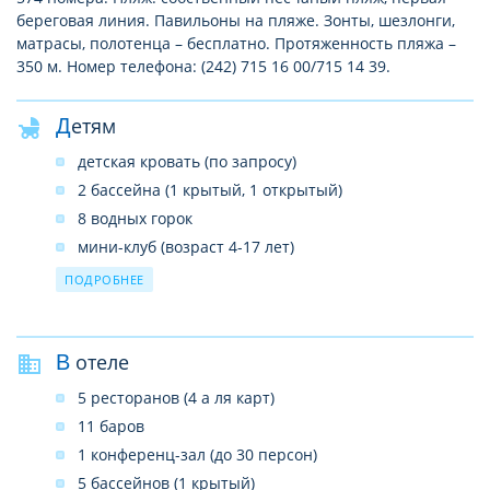
береговая линия. Павильоны на пляже. Зонты, шезлонги,
матрасы, полотенца – бесплатно. Протяженность пляжа –
350 м. Номер телефона: (242) 715 16 00/715 14 39.
Детям
детская кровать (по запросу)
2 бассейна (1 крытый, 1 открытый)
8 водных горок
мини-клуб (возраст 4-17 лет)
услуги няни (платно, по запросу)
ПОДРОБНЕЕ
детская коляска (платно)
няня (платно)
В отеле
детское меню
в ресторане – детское кресло
5 ресторанов (4 а ля карт)
детская площадка
11 баров
развлекательные программы
1 конференц-зал (до 30 персон)
5 бассейнов (1 крытый)