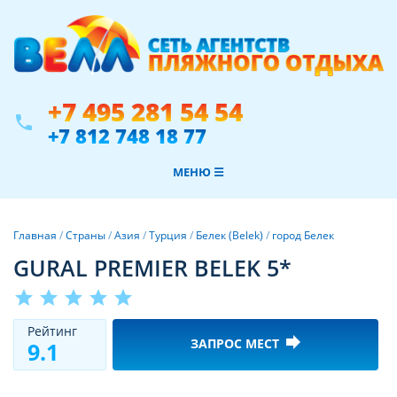
+7 495 281 54 54
phone
+7 812 748 18 77
МЕНЮ ☰
Главная
/
Страны
/
Азия
/
Турция
/
Белек (Belek)
/
город Белек
GURAL PREMIER BELEK 5*
star
star
star
star
star
Рeйтинг
forward
ЗАПРОС МЕСТ
9.1