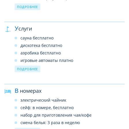
16 водных горок (8 для взрослых 8 для детей)
ПОДРОБНЕЕ
8 теннисных кортов (с грунтовым покрытием)
SPA-центр
Услуги
услуги врача
лифты
сауна бесплатно
прачечная
дискотека бесплатно
почтовые услуги
аэробика бесплатно
сейф на ресепшн (платно)
игровые автоматы платно
Wi-Fi на всей территории (бесплатно)
прокат теннисных ракеток и мячей платно
ПОДРОБНЕЕ
массаж платно
освещение теннисного корта платно
В номерах
уроки тенниса платно (German PCT, Tennis school)
тренажерный зал бесплатно
электрический чайник
турецкая баня (хаммам) бесплатно
сейф: в номере, бесплатно
аквааэробика бесплатно
набор для приготовления чая/кофе
дартс бесплатно
смена белья: 3 раза в неделю
волейбол на пляже бесплатно