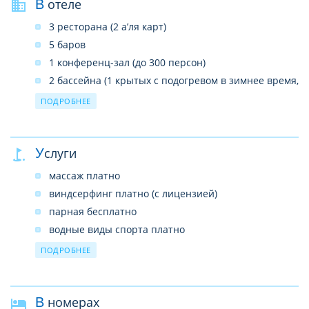
В отеле
3 ресторана (2 а’ля карт)
5 баров
1 конференц-зал (до 300 персон)
2 бассейна (1 крытых с подогревом в зимнее время,
1 открытый)
ПОДРОБНЕЕ
1 теннисный корт (с жестким покрытием)
SPA–центр
услуги врача
Услуги
прачечная
массаж платно
почтовые услуги
виндсерфинг платно (с лицензией)
бизнес-центр
парная бесплатно
беспроводной интернет в лобби (бесплатно)
водные виды спорта платно
бочче бесплатно
ПОДРОБНЕЕ
мини-футбол бесплатно
джакузи платно
В номерах
стрельба из лука бесплатно