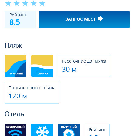
star
star
star
star
star
Рeйтинг
forward
ЗАПРОС МЕСТ
8.5
Фотогалерея
Пляж
Расстояние до пляжа
30 м
Протяженность пляжа
120 м
Отель
Рeйтинг