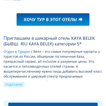
Golf Club)
теннисныe корты бесплатно (с земляным
покрытием)
ХОЧУ ТУР В ЭТОТ ОТЕЛЬ!
forward
Приглашаем в шикарный отель KAYA BELEK
(БЫВШ. RIU KAYA BELEK) категории 5*
Отдых в Турции
c Велл – это самые популярные курорты у
туристов из России, обширная гостиничная база,
прекрасный сервис, all inclusive и разумные цены. Это
касается и пятизвездочных отелей страны. К
вышеперечисленному нужно лишь добавить высокий класс
обслуживания и широкий спектр предлагаемых
дополнительных услуг. А богатая история страны
ПОДРОБНЕЕ
позволяет насытить пребывание здесь экскурсиями,
новыми открытиями, паломничеством к святым местам.
Детальное описание отеля KAYA BELEK (БЫВШ. RIU KAYA
BELEK) 5*