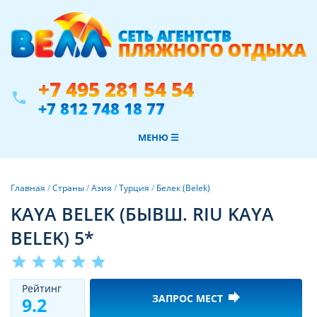
+7 495 281 54 54
phone
+7 812 748 18 77
МЕНЮ ☰
Главная
/
Страны
/
Азия
/
Турция
/
Белек (Belek)
KAYA BELEK (БЫВШ. RIU KAYA
BELEK) 5*
star
star
star
star
star
Рeйтинг
forward
ЗАПРОС МЕСТ
9.2