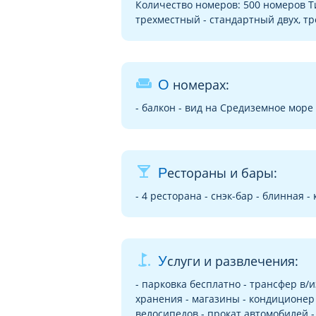
Количество номеров: 500 номеров Т
трехместный - стандартный двух, тр
weekend
О номерах:
- балкон - вид на Средиземное море 
local_bar
Рестораны и бары:
- 4 ресторана - снэк-бар - блинная -
golf_course
Услуги и развлечения:
- парковка бесплатно - трансфер в/и
хранения - магазины - кондиционер 
велосипедов - прокат автомобилей -