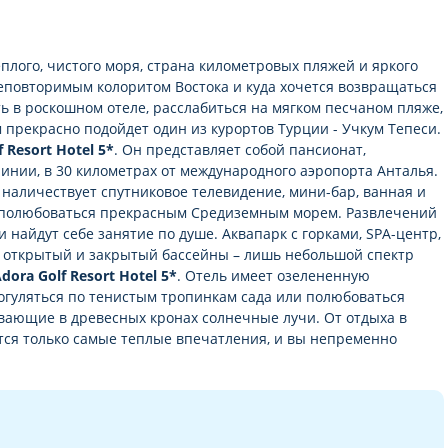
еплого, чистого моря, страна километровых пляжей и яркого
 неповторимым колоритом Востока и куда хочется возвращаться
ть в роскошном отеле, расслабиться на мягком песчаном пляже,
м прекрасно подойдет один из курортов Турции - Учкум Тепеси.
f Resort Hotel 5*
. Он представляет собой пансионат,
инии, в 30 километрах от международного аэропорта Анталья.
х наличествует спутниковое телевидение, мини-бар, ванная и
кортов: 8
те полюбоваться прекрасным Средиземным морем. Развлечений
крытием)
ети найдут себе занятие по душе. Аквапарк с горками, SPA-центр,
же)
, открытый и закрытый бассейны – лишь небольшой спектр
dora Golf Resort Hotel 5*
. Отель имеет озелененную
огуляться по тенистым тропинкам сада или полюбоваться
ивающие в древесных кронах солнечные лучи. От отдыха в
утся только самые теплые впечатления, и вы непременно