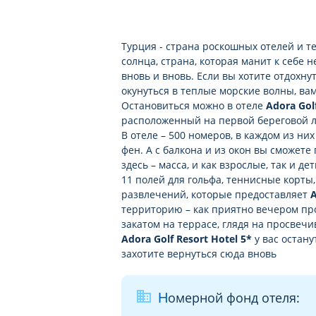
стрельба из лука бесплатно
настольный теннис бесплатно
Турция - страна роскошных отелей и т
футбол (4 поля: 105х68)
солнца, страна, которая манит к себе
бочче бесплатно
вновь и вновь. Если вы хотите отдохну
живая музыка бесплатно (в
окунуться в теплые морские волны, ва
определенные дни)
Остановиться можно в отеле
Adora Gol
анимация бесплатно
расположенный на первой береговой л
В отеле – 500 номеров, в каждом из ни
теннисный корт бесплатно (12 
фен. А с балкона и из окон вы сможе
с кварцевым, 4 с грунтовым по
здесь – масса, и как взрослые, так и д
мини-футбол бесплатно (на пля
11 полей для гольфа, теннисные корты
развлечений, которые предоставляет
A
территорию – как приятно вечером пр
закатом на террасе, глядя на просвеч
Adora Golf Resort Hotel 5*
у вас остан
захотите вернуться сюда вновь
business
Номерной фонд отеля: