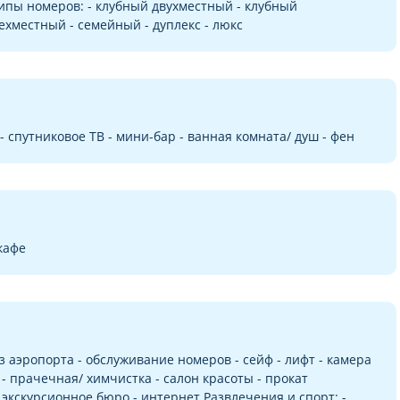
ипы номеров: - клубный двухместный - клубный
ехместный - семейный - дуплекс - люкс
- спутниковое ТВ - мини-бар - ванная комната/ душ - фен
 кафе
з аэропорта - обслуживание номеров - сейф - лифт - камера
- прачечная/ химчистка - салон красоты - прокат
 экскурсионное бюро - интернет Развлечения и спорт: -