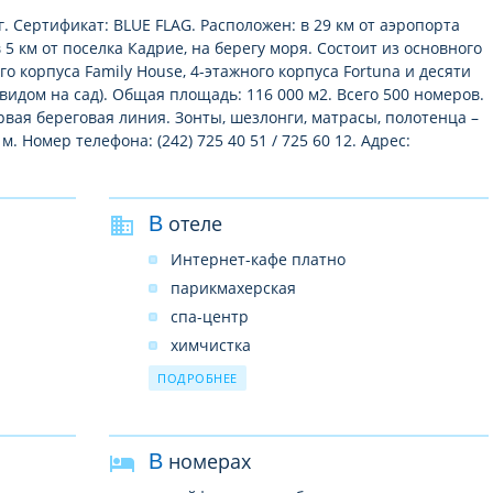
г. Сертификат: BLUE FLAG. Расположен: в 29 км от аэропорта
в 5 км от поселка Кадрие, на берегу моря. Состоит из основного
о корпуса Family House, 4-этажного корпуса Fortuna и десяти
 видом на сад). Общая площадь: 116 000 м2. Всего 500 номеров.
вая береговая линия. Зонты, шезлонги, матрасы, полотенца –
. Номер телефона: (242) 725 40 51 / 725 60 12. Адрес:
В отеле
Интернет-кафе платно
парикмахерская
спа-центр
химчистка
крытые бассейны: 1
ПОДРОБНЕЕ
бары: 5
латно
конференц-залы: 12 (на 20–1000 чел.)
В номерах
рестораны: 1 (диетическое питание)
прачечная