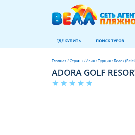
ГДЕ КУПИТЬ
ПОИСК ТУРОВ
Главная
/
Страны
/
Азия
/
Турция
/
Белек (Bele
ADORA GOLF RESOR
star
star
star
star
star