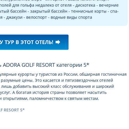
 полей для гольфа недалеко от отеля - дискотека - вечерние
тый бассейн - закрытый бассейн - теннисные корты - спа-
ня - джакузи - велоспорт - водные виды спорта
У ТУР В ЭТОТ ОТЕЛЬ!
forward
ь ADORA GOLF RESORT категории 5*
пулярные курорты у туристов из России, обширная гостиничная
e и разумные цены. Это касается и пятизвездочных отелей
 лишь добавить высокий класс обслуживания и широкий
слуг. А богатая история страны позволяет насытить
и открытиями, паломничеством к святым местам.
F RESORT 5*
ным
описанием отеля ADORA GOLF RESORT 5*
, гостеприимно
ых популярных курортов Турции. На подробных и