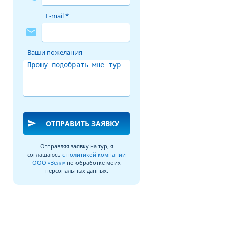
E-mail *
mail
Ваши пожелания
send
ОТПРАВИТЬ ЗАЯВКУ
Отправляя заявку на тур, я
соглашаюсь
с политикой компании
ООО «Велл»
по обработке моих
персональных данных.