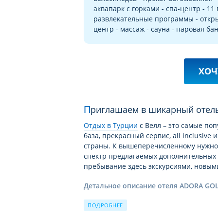
аквапарк с горками - спа-центр - 11
развлекательные программы - откры
центр - массаж - сауна - паровая ба
ХОЧ
Приглашаем в шикарный отел
Отдых в Турции
c Велл – это самые по
база, прекрасный сервис, all inclusiv
страны. К вышеперечисленному нужно
спектр предлагаемых дополнительных у
пребывание здесь экскурсиями, новым
Детальное описание отеля ADORA GOL
Позвольте познакомить Вас с подроб
ПОДРОБНЕЕ
распахнувшего двери на одном из сам