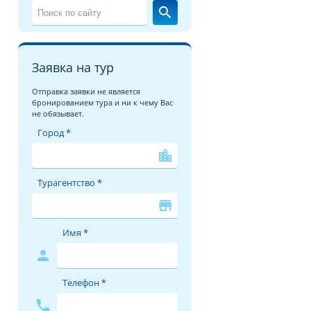
search
Заявка на тур
Отправка заявки не является
бронированием тура и ни к чему Вас
не обязывает.
Город *
location_city
Турагентство *
store
Имя *
person
Телефон *
phone