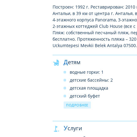
Построен: 1992 г. Реставрирован: 2010 
Антальи, в 39 км от центра г. Анталья, 
4-этажного корпуса Panorama, 3-этажног
2-этажных коттеджей Club House (все с
Пляж: собственный песчаный пляж, пер
бесплатно. Протяженность пляжа – 320 м
Uckumtepesi Mevkii Belek Antalya 07500.
Детям
водные горки: 1
детские бассейны: 2
детская площадка
детский буфет
детский клуб (4–12 лет)
ПОДРОБНЕЕ
услуги няни: платно
детская коляска: по запросу, п
Услуги