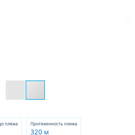
до пляжа
Протяженность пляжа
320 м