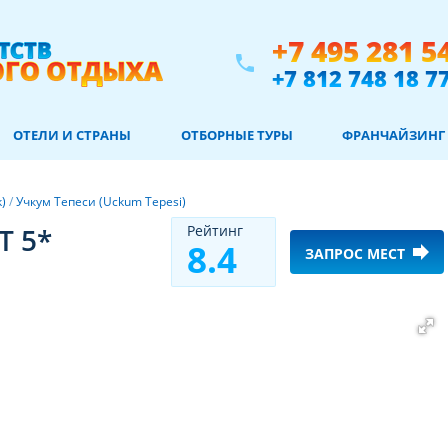
+7 495 281 5
phone
+7 812 748 18 7
ОТЕЛИ И СТРАНЫ
ОТБОРНЫЕ ТУРЫ
ФРАНЧАЙЗИНГ
k)
/
Учкум Тепеси (Uckum Tepesi)
T 5*
Рeйтинг
8.4
forward
ЗАПРОС МЕСТ