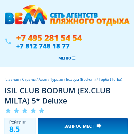
+7 495 281 54 54
phone
+7 812 748 18 77
МЕНЮ ☰
Главная
/
Страны
/
Азия
/
Турция
/
Бодрум (Bodrum)
/
Торба (Torba)
ISIL CLUB BODRUM (EX.CLUB
MILTA) 5* Deluxe
star
star
star
star
star
Рeйтинг
forward
ЗАПРОС МЕСТ
8.5