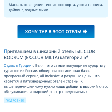
Массаж, освещение теннисного корта, уроки тенниса,
дайвинг, водные лыжи.
ХОЧУ ТУР В ЭТОТ ОТЕЛЬ!
forward
Приглашаем в шикарный отель ISIL CLUB
BODRUM (EX.CLUB MILTA) категории 5*
Отдых в Турции
c Велл – это самые популярные курорты у
туристов из России, обширная гостиничная база,
прекрасный сервис, all inclusive и разумные цены. Это
касается и пятизвездочных отелей страны. К
вышеперечисленному нужно лишь добавить высокий класс
обслуживания и широкий спектр предлагаемых
дополнительных услуг. А богатая история страны
ПОДРОБНЕЕ
позволяет насытить пребывание здесь экскурсиями,
новыми открытиями, паломничеством к святым местам.