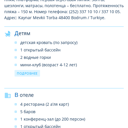
шезлонги, матрасы, полотенца – бесплатно. Протяженность
пляжа – 150 м. Номер телефона: (252) 337 10 10 / 337 10 05.
Адрес: Kaynar Mevkii Torba 48400 Bodrum / Turkiye.
Детям
детская кровать (по запросу)
1 открытый бассейн
2 водные горки
мини-клуб (возраст 4-12 лет)
услуги няни (по запросу, платно)
ПОДРОБНЕЕ
детское меню
в ресторане – детское кресло
В отеле
детская площадка
развлекательные программы
4 ресторана (2 а’ля карт)
5 баров
1 конференц-зал (до 200 персон)
1 открытый бассейн