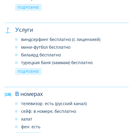
4 водные горки
ПОДРОБНЕЕ
3 теннисных корта (с тартановым покрытием)
салон красоты
Услуги
SPA–центр
услуги врача
виндсерфинг бесплатно (с лицензией)
почтовые услуги
мини-футбол бесплатно
бизнес-центр
бильярд бесплатно
прачечная
турецкая баня (хаммам) бесплатно
беспроводной интернет в лобби (бесплатно)
дартс бесплатно
ПОДРОБНЕЕ
безмоторные водные виды спорта бесплатно
напитки на дискотеке бесплатно
В номерах
теннисный корт бесплатно (3 корта с тартановым
покрытием, днем)
телевизор: есть (русский канал)
аэробика бесплатно
сейф: в номере, бесплатно
баскетбол бесплатно
халат
моторные водные виды спорта платно
фен: есть
живая музыка бесплатно (в определенные дни)