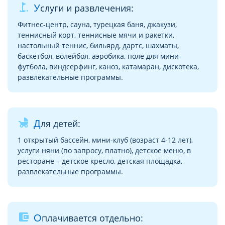
golf_course
Услуги и развлечения:
Фитнес-центр, сауна, турецкая баня, джакузи,
теннисный корт, теннисные мячи и ракетки,
настольный теннис, бильярд, дартс, шахматы,
баскетбол, волейбол, аэробика, поле для мини-
футбола, виндсерфинг, каноэ, катамаран, дискотека,
развлекательные программы.
child_friendly
Для детей:
1 открытый бассейн, мини-клуб (возраст 4-12 лет),
услуги няни (по запросу, платно), детское меню, в
ресторане – детское кресло, детская площадка,
развлекательные программы.
account_balance_wallet
Оплачивается отдельно: