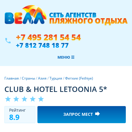
+7 495 281 54 54
phone
+7 812 748 18 77
МЕНЮ ☰
Главная
/
Страны
/
Азия
/
Турция
/
Фетхие (Fethiye)
CLUB & HOTEL LETOONIA 5*
star
star
star
star
star
Рeйтинг
forward
ЗАПРОС МЕСТ
8.9