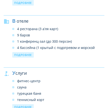
детская коляска (платно)
ПОДРОБНЕЕ
в ресторане – детское кресло
детская площадка
В отеле
развлекательные программы
4 ресторана (3 а’ля карт)
9 баров
1 конференц-зал (до 300 персон)
4 бассейна (1 крытый с подогревом и морской
водой, 3 открытых)
ПОДРОБНЕЕ
3 водные горки
6 теннисных кортов (с тартановым покрытием и с
акриловым покрытием)
Услуги
SPA-центр
фитнес-центр
салон красоты
сауна
услуги врача
турецкая баня
прачечная
теннисный корт
лифты
теннисные ракетки
ПОДРОБНЕЕ
интернет-кафе (бесплатно)