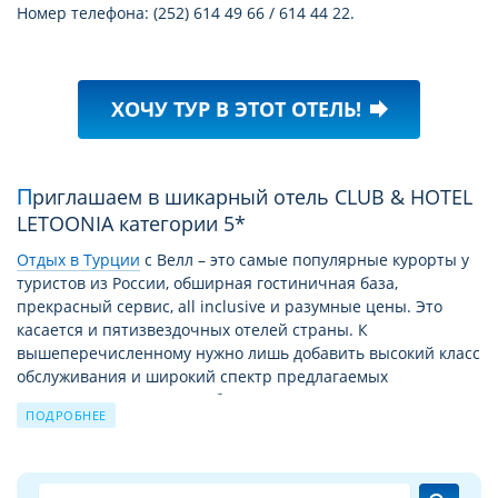
Номер телефона: (252) 614 49 66 / 614 44 22.
ХОЧУ ТУР В ЭТОТ ОТЕЛЬ!
forward
Приглашаем в шикарный отель CLUB & HOTEL
LETOONIA категории 5*
Отдых в Турции
c Велл – это самые популярные курорты у
туристов из России, обширная гостиничная база,
прекрасный сервис, all inclusive и разумные цены. Это
касается и пятизвездочных отелей страны. К
вышеперечисленному нужно лишь добавить высокий класс
обслуживания и широкий спектр предлагаемых
дополнительных услуг. А богатая история страны
ПОДРОБНЕЕ
позволяет насытить пребывание здесь экскурсиями,
новыми открытиями, паломничеством к святым местам.
Детальное описание отеля CLUB & HOTEL LETOONIA 5*