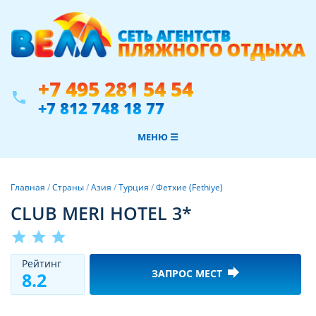
+7 495 281 54 54
phone
+7 812 748 18 77
МЕНЮ ☰
Главная
/
Страны
/
Азия
/
Турция
/
Фетхие (Fethiye)
CLUB MERI HOTEL 3*
star
star
star
Рeйтинг
forward
ЗАПРОС МЕСТ
8.2