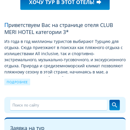
ХОЧУ ТУР В ЭТОТ ОТЕЛЬ!
forward
Приветствуем Вас на странице отеля CLUB
MERI HOTEL категории 3*
Из года в год миллионы туристов выбирают Турцию для
отдыха. Сюда приезжают в поисках как пляжного отдыха с
излишествами All inclusive, так и спортивно-
экстремального, музыкально-тусовочного, и экскурсионного
отдыха. Природа и средиземноморский климат позволяют
пляжному сезону в этой стране, начинаясь в мае, а
заканчиваться в октябре. А богатая история позволяет
ПОДРОБНЕЕ
круглый год посещать Турцию с экскурсионными турами
по историческим и святым местам.
Подробное описание отеля CLUB MERI HOTEL
search
На этой странице мы хотели бы познакомить Вас с
описанием отеля CLUB MERI HOTEL 3*
. Надеемся, что
детальные фотографии отеля CLUB MERI HOTEL
сделают
Заявка на тур
это знакомство более глубоким и помогут с выбором для