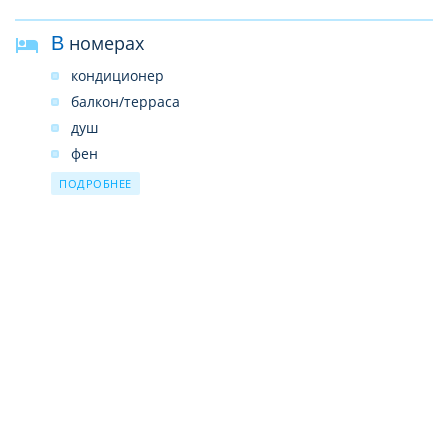
В номерах
кондиционер
балкон/терраса
душ
фен
телевизор
ПОДРОБНЕЕ
спутниковое ТВ
телефон
мини-бар