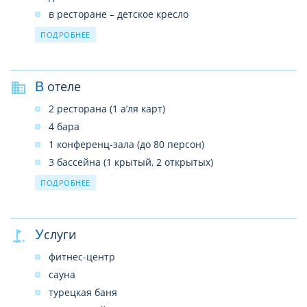
в ресторане – детское кресло
детская площадка
ПОДРОБНЕЕ
развлекательные программы
В отеле
2 ресторана (1 а’ля карт)
4 бара
1 конференц-зала (до 80 персон)
3 бассейна (1 крытый, 2 открытых)
1 водная горка
ПОДРОБНЕЕ
центр красоты
SPA–центр
Услуги
услуги врача
прачечная
фитнес-центр
лифты
сауна
почтовые услуги
турецкая баня
сейф на ресепшн (платно)