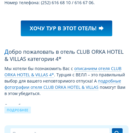
Номер телефона: (252) 616 68 10 / 616 67 06.
ХОЧУ ТУР В ЭТОТ ОТЕЛЬ!
forward
Добро пожаловать в отель CLUB ORKA HOTEL
& VILLAS категории 4*
Мы хотели бы познакомить Вас с
описанием отеля CLUB
ORKA HOTEL & VILLAS 4*
. Турция с ВЕЛЛ – это правильный
выбор для вашего неповторимого отпуска! А
подробные
фотографии отеля CLUB ORKA HOTEL & VILLAS
помогут Вам
в этом убедиться.
Отель будет рад каждому гостю: и туристу, отдыхающему
ПОДРОБНЕЕ
одному, и большой веселой компании, и семье с детьми.
Каждый может подобрать и забронировать туры в отель
CLUB ORKA HOTEL & VILLAS, отвечающие его требованиям.
При выборе тура рекомендуем расширять диапазон