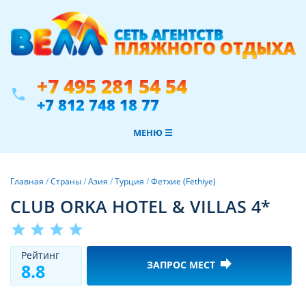
+7 495 281 54 54
phone
+7 812 748 18 77
МЕНЮ ☰
Главная
/
Страны
/
Азия
/
Турция
/
Фетхие (Fethiye)
CLUB ORKA HOTEL & VILLAS 4*
star
star
star
star
Рeйтинг
forward
ЗАПРОС МЕСТ
8.8