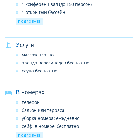
1 конференц-зал (до 150 персон)
1 открытый бассейн
SPA–центр
ПОДРОБНЕЕ
услуги врача
прачечная
Услуги
лифты
бизнес-центр
массаж платно
беспроводной интернет в лобби (бесплатно)
аренда велосипедов бесплатно
сауна бесплатно
В номерах
телефон
балкон или терраса
уборка номера: ежедневно
сейф: в номере, бесплатно
кондиционер: центральный
ПОДРОБНЕЕ