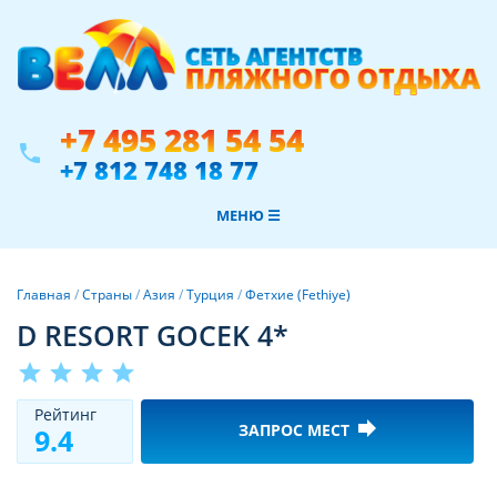
+7 495 281 54 54
phone
+7 812 748 18 77
МЕНЮ ☰
Главная
/
Страны
/
Азия
/
Турция
/
Фетхие (Fethiye)
D RESORT GOCEK 4*
star
star
star
star
Рeйтинг
forward
ЗАПРОС МЕСТ
9.4