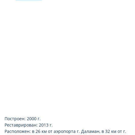
мини-бар платно (вода ежедневно)
душ
телевизор: есть
пол: мрамор
тапочки
электрический чайник (набор для чая)
фен: есть
Интернет: Wi-Fi, бесплатно
смена белья: 3 раза в неделю
гладильная доска: по запросу, бесплатно
утюг: по запросу, бесплатно
room service: платно (07:30 – 24:00)
Построен: 2000 г.
Реставрирован: 2013 г.
Расположен: в 26 км от аэропорта г. Даламан, в 32 км от г.