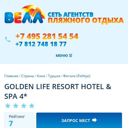
+7 495 281 54 54
phone
+7 812 748 18 77
МЕНЮ ☰
Главная
/
Страны
/
Азия
/
Турция
/
Фетхие (Fethiye)
GOLDEN LIFE RESORT HOTEL &
SPA 4*
star
star
star
star
Рeйтинг
forward
ЗАПРОС МЕСТ
7