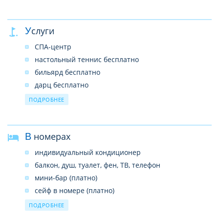
аренда автомобиля
врач (по вызову)
Услуги
СПА-центр
настольный теннис бесплатно
бильярд бесплатно
дарц бесплатно
хамам бесплатно
ПОДРОБНЕЕ
сауна платно
фитнесс центр платно
В номерах
СПА-процедуры и массаж
водные виды спорта на пляже
индивидуальный кондиционер
балкон, душ, туалет, фен, ТВ, телефон
мини-бар (платно)
сейф в номере (платно)
Wi-Fi – платно
ПОДРОБНЕЕ
room service (платно)