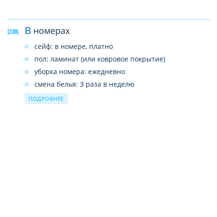
анимация бесплатно (1 раз в неделю)
В номерах
сейф: в номере, платно
пол: ламинат (или ковровое покрытие)
уборка номера: ежедневно
смена белья: 3 раза в неделю
телевизор: есть (русский канал)
ПОДРОБНЕЕ
балкон
телефон
room service: бесплатно
ванна
мини-бар платно
фен: есть
кондиционер: индивидуальный