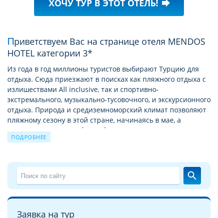
ХОЧУ ТУР В ЭТОТ ОТЕЛЬ!
forward
Приветствуем Вас на странице отеля MENDOS
HOTEL категории 3*
Из года в год миллионы туристов выбирают Турцию для
отдыха. Сюда приезжают в поисках как пляжного отдыха с
излишествами All inclusive, так и спортивно-
экстремального, музыкально-тусовочного, и экскурсионного
отдыха. Природа и средиземноморский климат позволяют
пляжному сезону в этой стране, начинаясь в мае, а
заканчиваться в октябре. А богатая история позволяет
ПОДРОБНЕЕ
круглый год посещать Турцию с экскурсионными турами
по историческим и святым местам.
Подробное описание отеля MENDOS HOTEL
search
На этой странице мы хотели бы познакомить Вас с
описанием отеля MENDOS HOTEL 3*
. Надеемся, что
детальные фотографии отеля MENDOS HOTEL
сделают это
Заявка на тур
знакомство более глубоким и помогут с выбором для