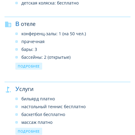
детская коляска: бесплатно
В отеле
конференц-залы: 1 (на 50 чел.)
прачечная
бары: 3
бассейны: 2 (открытые)
рестораны: 1
ПОДРОБНЕЕ
вегетарианское меню
врач по вызову
Услуги
рестораны a la carte: 2 (турецкий и
международный, платно)
бильярд платно
Wi-Fi бесплатно (на всей территории отеля)
настольный теннис бесплатно
баскетбол бесплатно
массаж платно
водные виды спорта платно
ПОДРОБНЕЕ