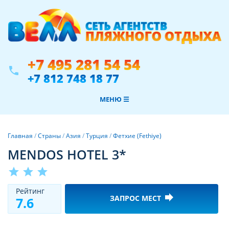
+7 495 281 54 54
phone
+7 812 748 18 77
МЕНЮ ☰
Главная
/
Страны
/
Азия
/
Турция
/
Фетхие (Fethiye)
MENDOS HOTEL 3*
star
star
star
Рeйтинг
forward
ЗАПРОС МЕСТ
7.6