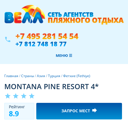
+7 495 281 54 54
phone
+7 812 748 18 77
МЕНЮ ☰
Главная
/
Страны
/
Азия
/
Турция
/
Фетхие (Fethiye)
MONTANA PINE RESORT 4*
star
star
star
star
Рeйтинг
forward
ЗАПРОС МЕСТ
8.9