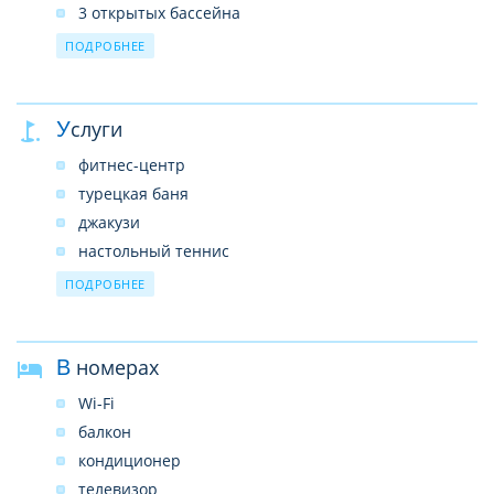
3 открытых бассейна
SPA–центр
ПОДРОБНЕЕ
прачечная
интернет-кафе (платно)
Услуги
Wi-Fi в лобби (бесплатно)
фитнес-центр
турецкая баня
джакузи
настольный теннис
теннисный корт
ПОДРОБНЕЕ
бильярд
дартс
В номерах
шахматы
пляжный волейбол
Wi-Fi
мини-гольф
балкон
развлекательные программы
кондиционер
1 теннисный корт (с тартановым покрытием),
телевизор