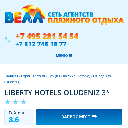
+7 495 281 54 54
phone
+7 812 748 18 77
МЕНЮ ☰
Главная
/
Страны
/
Азия
/
Турция
/
Фетхие (Fethiye)
/
Олюдениз
(Oludeniz)
LIBERTY HOTELS OLUDENIZ 3*
star
star
star
Рeйтинг
forward
ЗАПРОС МЕСТ
8.6