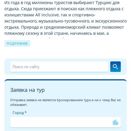
Из года в год миллионы туристов выбирают Турцию для
отдыха. Сюда приезжают в поисках как пляжного отдыха с
излишествами All inclusive, так и спортивно-
экстремального, музыкально-тусовочного, и экскурсионного
отдыха. Природа и средиземноморский климат позволяют
пляжному сезону в этой стране, начинаясь в мае, а
заканчиваться в октябре. А богатая история позволяет
ПОДРОБНЕЕ
круглый год посещать Турцию с экскурсионными турами
по историческим и святым местам.
Подробное описание отеля LIBERTY HOTELS OLUDENIZ
search
На этой странице мы хотели бы познакомить Вас с
описанием отеля LIBERTY HOTELS OLUDENIZ 3*
. Надеемся,
что
детальные фотографии отеля LIBERTY HOTELS
Заявка на тур
OLUDENIZ
сделают это знакомство более глубоким и
помогут с выбором для вашего неповторимого отпуска!
Отправка заявки не является бронированием тура и ни к чему Вас не
обязывает.
Отели Турции ждут Вас!
Город *
Омываемая сразу четырьмя морями Черным, Мраморным,
location_city
Средиземным и Эгейским, Турция дарит своим гостям
незабываемый и комфортный отдых. Самые популярные