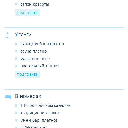
салон красоты
услуги врача
ПОДРОБНЕЕ
прачечная
почтовые услуги
Услуги
сейф на ресепшн (платно)
беспроводной интернет в лобби (бесплатно)
турецкая баня платно
сауна платно
массаж платно
настольный теннис
бильярд
ПОДРОБНЕЕ
дартс
развлекательные программы
В номерах
ТВ с российским каналом
кондиционер-сплит
мини-бар (платно)
сейф (платно)