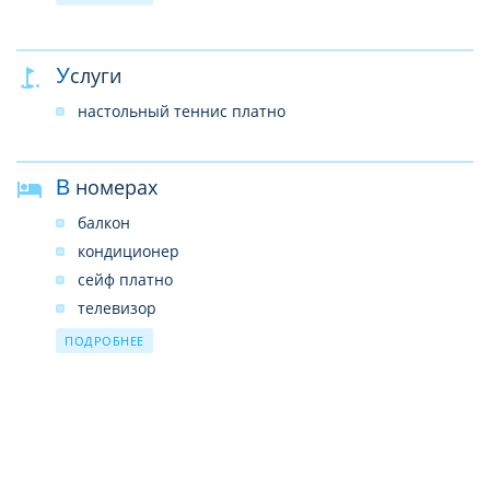
обмен валюты
wi-fi
Услуги
настольный теннис платно
В номерах
балкон
кондиционер
сейф платно
телевизор
wi-fi
ПОДРОБНЕЕ
телефон платно
фен
ванная комната
душ
туалет