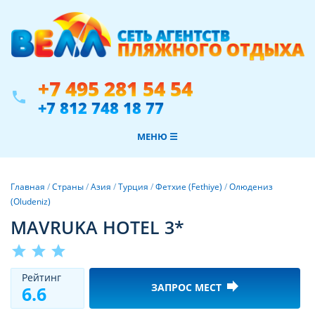
+7 495 281 54 54
phone
+7 812 748 18 77
МЕНЮ ☰
Главная
/
Страны
/
Азия
/
Турция
/
Фетхие (Fethiye)
/
Олюдениз
(Oludeniz)
MAVRUKA HOTEL 3*
star
star
star
Рeйтинг
forward
ЗАПРОС МЕСТ
6.6