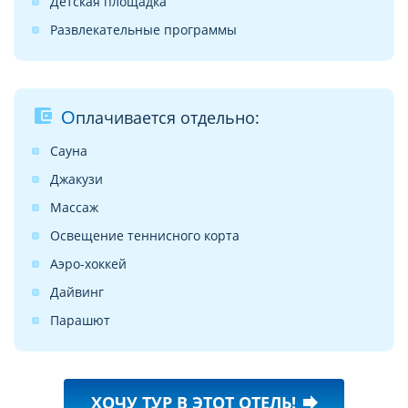
Детская площадка
Развлекательные программы
account_balance_wallet
Оплачивается отдельно:
Сауна
Джакузи
Массаж
Освещение теннисного корта
Аэро-хоккей
Дайвинг
Парашют
ХОЧУ ТУР В ЭТОТ ОТЕЛЬ!
forward