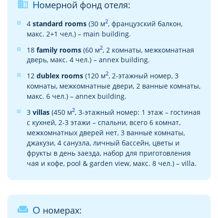
business
Номерной фонд отеля:
2
4
standard rooms
(30 м
, французский балкон,
макс. 2+1 чел.) – main building.
2
18
family rooms
(60 м
, 2 комнаты, межкомнатная
дверь, макс. 4 чел.) – annex building.
2
12
dublex rooms
(120 м
, 2-этажный номер, 3
комнаты, межкомнатные двери, 2 ванные комнаты,
макс. 6 чел.) – annex building.
2
3
villas
(450 м
, 3-этажный номер: 1 этаж – гостиная
с кухней, 2-3 этажи – спальни, всего 6 комнат,
межкомнатных дверей нет, 3 ванные комнаты,
джакузи, 4 санузла, личный бассейн, цветы и
фрукты в день заезда, набор для приготовления
чая и кофе, pool & garden view, макс. 8 чел.) – villa.
weekend
О номерах: