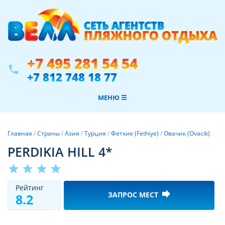
+7 495 281 54 54
phone
+7 812 748 18 77
МЕНЮ ☰
Главная
/
Страны
/
Азия
/
Турция
/
Фетхие (Fethiye)
/
Овачик (Ovacik)
PERDIKIA HILL 4*
star
star
star
star
Рeйтинг
forward
ЗАПРОС МЕСТ
8.2