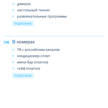
джакузи
настольный теннис
развлекательные программы
сауна платно
ПОДРОБНЕЕ
массаж платно
бильярд платно
В номерах
верховая езда платно
ТВ с российским каналом
кондиционер-сплит
мини-бар (платно)
сейф (платно)
душ
ПОДРОБНЕЕ
фен
телефон
ковровое или керамическое покрытие
балкон
обслуживание номеров