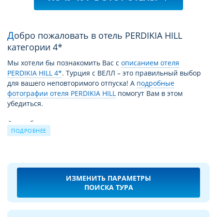
Добро пожаловать в отель PERDIKIA HILL
категории 4*
Мы хотели бы познакомить Вас с
описанием отеля
PERDIKIA HILL 4*
. Турция с ВЕЛЛ – это правильный выбор
для вашего неповторимого отпуска! А
подробные
фотографии отеля PERDIKIA HILL
помогут Вам в этом
убедиться.
Отель будет рад каждому гостю: и туристу, отдыхающему
ПОДРОБНЕЕ
одному, и большой веселой компании, и семье с детьми.
Каждый может подобрать и забронировать туры в отель
PERDIKIA HILL, отвечающие его требованиям. При выборе
тура рекомендуем расширять диапазон интересующих Вас
дат начала тура. Плюс/минус 2 дня от желаемой даты
ИЗМЕНИТЬ ПАРАМЕТРЫ
вылета помогут поисковой системе предложить вам
ПОИСКА ТУРА
наиболее выгодные предложения.
За время своей работы отель PERDIKIA HILL 4* принял уже