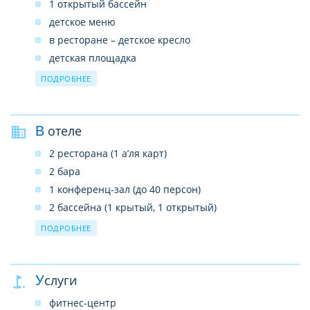
1 открытый бассейн
детское меню
в ресторане – детское кресло
детская площадка
детская кровать (по запросу)
ПОДРОБНЕЕ
В отеле
2 ресторана (1 а’ля карт)
2 бара
1 конференц-зал (до 40 персон)
2 бассейна (1 крытый, 1 открытый)
услуги врача
ПОДРОБНЕЕ
прачечная
почтовые услуги
Услуги
интернет-кафе (платно)
беспроводной интернет в лобби (платно)
фитнес-центр