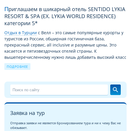
Приглашаем в шикарный отель SENTIDO LYKIA
RESORT & SPA (EX. LYKIA WORLD RESIDENCE)
категории 5*
Отдых в Турции
c Велл – это самые популярные курорты у
туристов из России, обширная гостиничная база,
прекрасный сервис, all inclusive и разумные цены. Это
касается и пятизвездочных отелей страны. К
вышеперечисленному нужно лишь добавить высокий класс
обслуживания и широкий спектр предлагаемых
ПОДРОБНЕЕ
дополнительных услуг. А богатая история страны
позволяет насытить пребывание здесь экскурсиями,
новыми открытиями, паломничеством к святым местам.
search
Детальное описание отеля SENTIDO LYKIA RESORT & SPA
(EX. LYKIA WORLD RESIDENCE) 5*
Позвольте познакомить Вас с подробным
описанием отеля
Заявка на тур
SENTIDO LYKIA RESORT & SPA (EX. LYKIA WORLD RESIDENCE)
5*
, гостеприимно распахнувшего двери на одном из самых
Отправка заявки не является бронированием тура и ни к чему Вас не
популярных курортов Турции. На подробных и
обязывает.