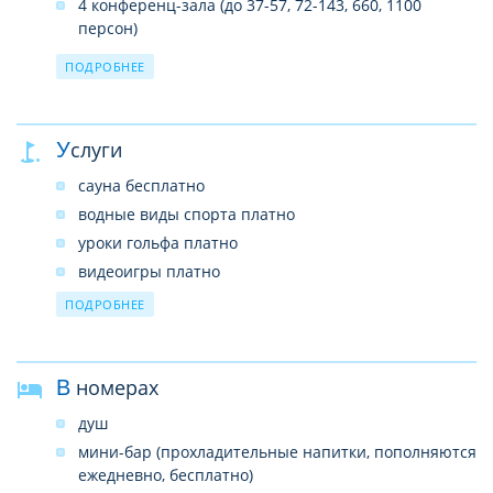
4 конференц-зала (до 37-57, 72-143, 660, 1100
персон)
8 бассейнов (2 крытых, 6 открытых)
ПОДРОБНЕЕ
18 водных горок
19 теннисных кортов (с песчаным покрытием /
покрытие – искусственная трава)
Услуги
центр красоты
сауна бесплатно
SPA–центр
водные виды спорта платно
услуги врача
уроки гольфа платно
прачечная
видеоигры платно
лифты
уроки тенниса платно
ПОДРОБНЕЕ
почтовые услуги
живая музыка бесплатно
интернет-кафе (платно)
стрельба из лука бесплатно
беспроводной интернет в лобби (платно, Wi-Fi)
В номерах
мини-гольф платно (3 лунки)
анимация бесплатно
душ
уроки виндсерфинга платно
мини-бар (прохладительные напитки, пополняются
дартс бесплатно
ежедневно, бесплатно)