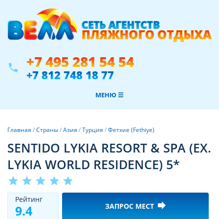
+7 495 281 54 54
phone
+7 812 748 18 77
МЕНЮ ☰
Главная
/
Страны
/
Азия
/
Турция
/
Фетхие (Fethiye)
SENTIDO LYKIA RESORT & SPA (EX.
LYKIA WORLD RESIDENCE) 5*
star
star
star
star
star
Рeйтинг
forward
ЗАПРОС МЕСТ
9.4