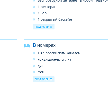
беспроводной интернет в лобби (платно)
1 ресторан
1 бар
1 открытый бассейн
услуги врача
ПОДРОБНЕЕ
прачечная
почтовые услуги
В номерах
сейф на ресепшн (платно)
ТВ с российским каналом
кондиционер-сплит
душ
фен
керамическое покрытие
ПОДРОБНЕЕ
балкон