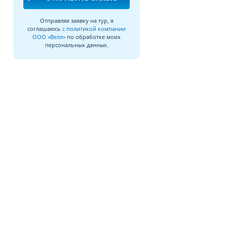
Отправляя заявку на тур, я
соглашаюсь
с политикой компании
ООО «Велл»
по обработке моих
персональных данных.