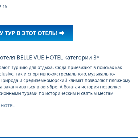
2 15.
У ТУР В ЭТОТ ОТЕЛЬ!
forward
 отеля BELLE VUE HOTEL категории 3*
рают Турцию для отдыха. Сюда приезжают в поисках как
clusive, так и спортивно-экстремального, музыкально-
а. Природа и средиземноморский климат позволяют пляжному
 а заканчиваться в октябре. А богатая история позволяет
рсионными турами по историческим и святым местам.
 HOTEL
омить Вас с
описанием отеля BELLE VUE HOTEL 3*
. Надеемся,
E VUE HOTEL
сделают это знакомство более глубоким и помогут с
пуска!