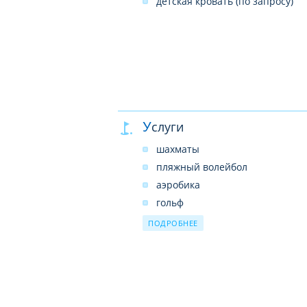
детская кровать (по запросу)
Услуги
шахматы
пляжный волейбол
аэробика
гольф
турецкая баня платно
ПОДРОБНЕЕ
дискотека платно