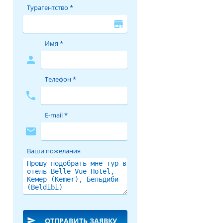
Турагентство *
store
Имя *
person
Телефон *
phone
E-mail *
mail
Ваши пожелания
send
ОТПРАВИТЬ ЗАЯВКУ