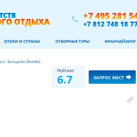
+7 495 281 5
phone
+7 812 748 18 7
ОТЕЛИ И СТРАНЫ
ОТБОРНЫЕ ТУРЫ
ФРАНЧАЙЗИНГ
er)
/
Бельдиби (Beldibi)
Рeйтинг
6.7
forward
ЗАПРОС МЕСТ