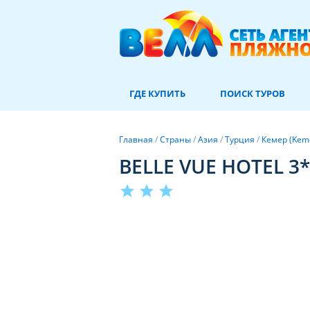
ГДЕ КУПИТЬ
ПОИСК ТУРОВ
Главная
/
Страны
/
Азия
/
Турция
/
Кемер (Kem
BELLE VUE HOTEL 3*
star
star
star