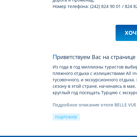
Номер телефона: (242) 824 90 01 / 824 8
ХОЧ
Приветствуем Вас на странице
Из года в год миллионы туристов выби
пляжного отдыха с излишествами All in
тусовочного, и экскурсионного отдых
сезону в этой стране, начинаясь в мае,
круглый год посещать Турцию с экску
Подробное описание отеля BELLE VUE
На этой странице мы хотели бы познак
ПОДРОБНЕЕ
что
детальные фотографии отеля BELL
выбором для вашего неповторимого от