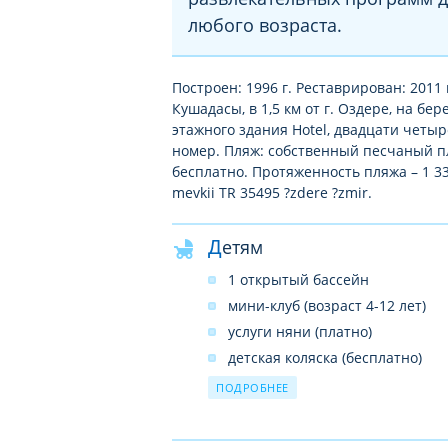
любого возраста.
Построен: 1996 г. Реставрирован: 2011 г
Кушадасы, в 1,5 км от г. Оздере, на бе
этажного здания Hotel, двадцати четыр
номер. Пляж: собственный песчаный пля
бесплатно. Протяженность пляжа – 1 330
mevkii TR 35495 ?zdere ?zmir.
Детям
1 открытый бассейн
мини-клуб (возраст 4-12 лет)
услуги няни (платно)
детская коляска (бесплатно)
детское меню
ПОДРОБНЕЕ
в ресторане – детское кресло
детская площадка