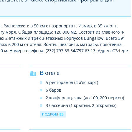
. Расположен: в 50 км от аэропорта г. Измир, в 35 км от г.
регу моря. Общая площадь: 120 000 м2. Состоит из главного 4-
ех 2-этажных и трех 3-этажных корпусов Bungalow. Всего 391
ж в 200 м от отеля. Зонты, шезлонги, матрасы, полотенца –
 м. Номер телефона: (232) 797 63 64/797 63 13. Адрес: G?ztepe
В отеле
5 ресторанов (4 а’ля карт)
6 баров
2 конференц-зала (до 100, 200 персон)
3 бассейна (1 крытый, 2 открытых)
6 водных горок
ПОДРОБНЕЕ
4 теннисных корта (с песчаным
покрытием)