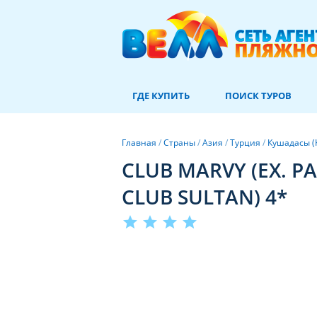
ГДЕ КУПИТЬ
ПОИСК ТУРОВ
Главная
/
Страны
/
Азия
/
Турция
/
Кушадасы (
CLUB MARVY (EX. 
CLUB SULTAN) 4*
star
star
star
star