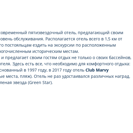
латно
современный пятизвездочный отель, предлагающий своим
атно
вень обслуживания. Располагается отель всего в 1,5 км от
его постояльцам ездить на экскурсии по расположенным
многочисленным историческим местам.
и предлагает своим гостям отдых не только о своих бассейнов,
отеля. Здесь есть все, что необходимо для комфортного отдыха:
снованный в 1997 году, в 2017 году отель
Club Marvy
е места, пляж). Отель не раз удостаивался различных наград.
леная звезда (Green Star).