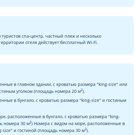
м туристов спа-центр, частный пляж и несколько
территории отеля действует бесплатный Wi-Fi.
енные в главном здании, с кроватью размера "king-size" или
2
стиным уголком (площадь номера 20 м
).
нные в бунгало, с кроватью размера "king-size" и гостиным
е, расположенные в бунгало, с кроватью размера "king-
2
дь номера 30 м
) Номера с видом на море, расположенные в
2
g-size" и гостиной (площадь номера 30 м
).