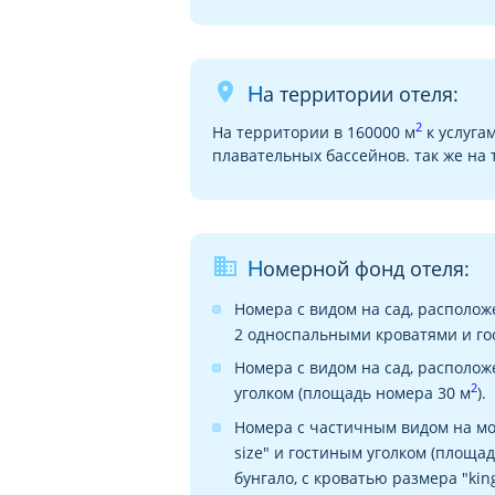
place
На территории отеля:
2
На территории в 160000 м
к услуга
плавательных бассейнов. так же на 
business
Номерной фонд отеля:
Номера с видом на сад, располож
2 односпальными кроватями и го
Номера с видом на сад, расположе
2
уголком (площадь номера 30 м
).
Номера с частичным видом на мор
size" и гостиным уголком (площа
бунгало, с кроватью размера "kin