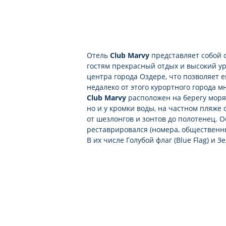
развлекательные программы
массаж платно
освещение теннисного корта п
серфинг (с лицензией) платно
Отель
Club Marvy
представляет собой 
водные лыжи (с лицензией) пл
гостям прекрасный отдых и высокий уро
парашют платно
центра города Оздере, что позволяет 
дайвинг платно
недалеко от этого курортного города 
Club Marvy
расположен на берегу моря 
но и у кромки воды, на частном пляже 
от шезлонгов и зонтов до полотенец. О
реставрировался (номера, общественны
В их числе Голубой флаг (Blue Flag) и Зе