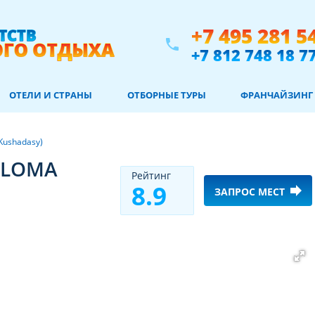
+7 495 281 5
phone
+7 812 748 18 7
ОТЕЛИ И СТРАНЫ
ОТБОРНЫЕ ТУРЫ
ФРАНЧАЙЗИНГ
Kushadasy)
PALOMA
Рeйтинг
8.9
forward
ЗАПРОС МЕСТ