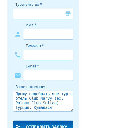
Турагентство *
store
Имя *
person
Телефон *
phone
E-mail *
mail
Ваши пожелания
send
ОТПРАВИТЬ ЗАЯВКУ