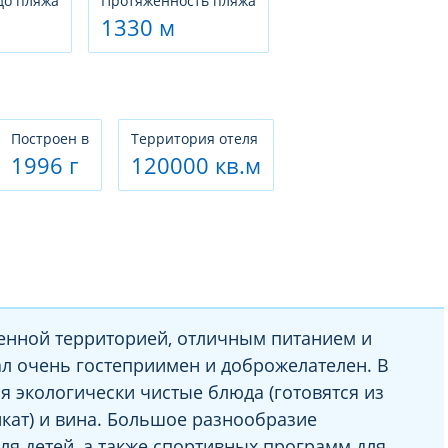
до пляжа
Протяженность пляжа
1330 м
Построен в
Территория отеля
1996 г
120000 кв.м
енной территорией, отличным питанием и
л очень гостеприимен и доброжелателен. В
ся экологически чистые блюда (готовятся из
кат) и вина. Большое разнообразие
ля детей, а также спортивных программ для