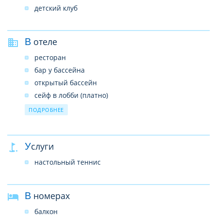
детский клуб
В отеле
ресторан
бар у бассейна
открытый бассейн
сейф в лобби (платно)
обмен валюты
ПОДРОБНЕЕ
аренда автомобилей
wi-fi бесплатно
Услуги
настольный теннис
В номерах
балкон