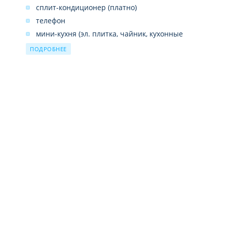
сплит-кондиционер (платно)
телефон
мини-кухня (эл. плитка, чайник, кухонные
принадлежности, мини-холодильник)
ПОДРОБНЕЕ
ванная комната
ванна или душ
туалет