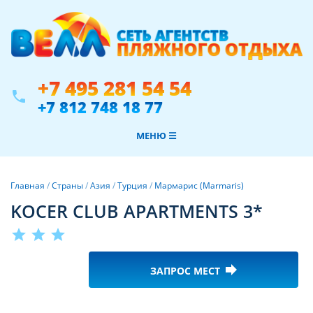
+7 495 281 54 54
phone
+7 812 748 18 77
МЕНЮ ☰
Главная
/
Страны
/
Азия
/
Турция
/
Мармарис (Marmaris)
KOCER CLUB APARTMENTS 3*
star
star
star
forward
ЗАПРОС МЕСТ