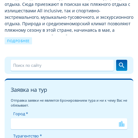
отдыха. Сюда приезжают в поисках как пляжного отдыха с
излишествами All inclusive, так и спортивно-
экстремального, музыкально-тусовочного, и экскурсионного
отдыха. Природа и средиземноморский климат позволяют
пляжному сезону в этой стране, начинаясь в мае, а
заканчиваться в октябре. А богатая история позволяет
ПОДРОБНЕЕ
круглый год посещать Турцию с экскурсионными турами
по историческим и святым местам.
Подробное описание отеля KOCER CLUB APARTMENTS
search
На этой странице мы хотели бы познакомить Вас с
описанием отеля KOCER CLUB APARTMENTS 3*
. Надеемся,
что
детальные фотографии отеля KOCER CLUB APARTMENTS
Заявка на тур
сделают это знакомство более глубоким и помогут с
выбором для вашего неповторимого отпуска!
Отправка заявки не является бронированием тура и ни к чему Вас не
обязывает.
Отели Турции ждут Вас!
Город *
Омываемая сразу четырьмя морями Черным, Мраморным,
location_city
Средиземным и Эгейским, Турция дарит своим гостям
незабываемый и комфортный отдых. Самые популярные
Турагентство *
курорты у туристов из России предлагают отдыхающим не