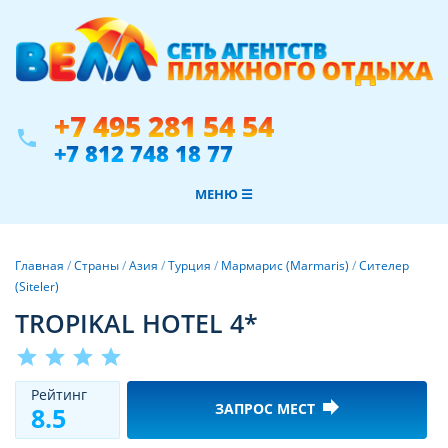
+7 495 281 54 54
phone
+7 812 748 18 77
МЕНЮ ☰
Главная
/
Страны
/
Азия
/
Турция
/
Мармарис (Marmaris)
/
Сителер
(Siteler)
TROPIKAL HOTEL 4*
star
star
star
star
Рeйтинг
forward
ЗАПРОС МЕСТ
8.5