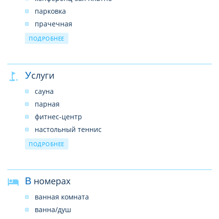
парковка
прачечная
ресторан
ПОДРОБНЕЕ
лобби-бар
бар у бассейна
Услуги
сад
парикмахерская
сауна
химчистка платно
парная
интернет-кафе
фитнес-центр
настольный теннис
серфинг
ПОДРОБНЕЕ
парусный спорт
каноэ
В номерах
ванная комната
ванна/душ