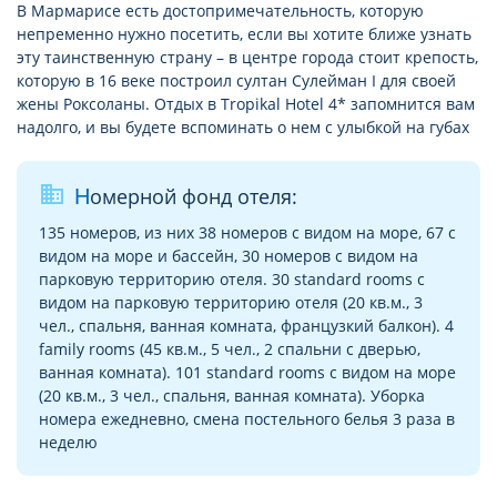
В Мармарисе есть достопримечательность, которую
непременно нужно посетить, если вы хотите ближе узнать
эту таинственную страну – в центре города стоит крепость,
которую в 16 веке построил султан Сулейман I для своей
жены Роксоланы. Отдых в Tropikal Hotel 4* запомнится вам
надолго, и вы будете вспоминать о нем с улыбкой на губах
business
Номерной фонд отеля:
135 номеров, из них 38 номеров с видом на море, 67 с
видом на море и бассейн, 30 номеров с видом на
парковую территорию отеля. 30 standard rooms с
видом на парковую территорию отеля (20 кв.м., 3
чел., спальня, ванная комната, французкий балкон). 4
family rooms (45 кв.м., 5 чел., 2 спальни с дверью,
ванная комната). 101 standard rooms с видом на море
(20 кв.м., 3 чел., спальня, ванная комната). Уборка
номера ежедневно, смена постельного белья 3 раза в
неделю