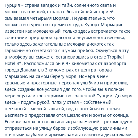
Турция – страна загадок и тайн, солнечного света и
множества пляжей, страна с богатейшей историей,
омываемая четырьмя морями. Неудивительно, что
множество туристов стремится туда. Курорт Мармарис
известен как молодежный, только здесь встречается такое
сочетание природной красоты и неугомонного веселья,
только здесь зажигательные мелодии дискотек так
гармонично сочетаются с шумом прибоя. Окунуться в эту
атмосферу вы сможете, остановившись в отеле Tropikal
Hotel 4*. Расположился он в 97 километрах от аэропорта
города Даламан, в 3 километрах от центра города
Мармарис, на самом берегу моря. Номера в нем –
красивые и просторные, персонал улыбчив и приветлив,
здесь созданы все условия для того, чтобы вы в полной
мере ощутили гостеприимство солнечной Турции. До моря
здесь – подать рукой, пляж у отеля – собственный,
песчаный с мелкой галькой, вода спокойная и теплая.
Бесплатно предоставляются шезлонги и зонты от солнца.
Если же вам хочется активных развлечений – рекомендуем
отправиться на улицу баров, изобилующую различными
ночными клубами и яркими, зажигательными дискотеками.