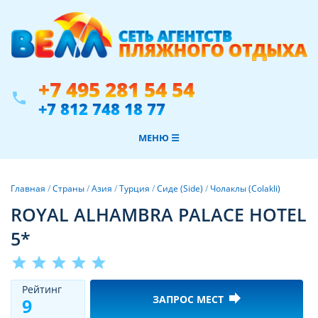
+7 495 281 54 54
phone
+7 812 748 18 77
МЕНЮ ☰
Главная
/
Страны
/
Азия
/
Турция
/
Сиде (Side)
/
Чолаклы (Colakli)
ROYAL ALHAMBRA PALACE HOTEL
5*
star
star
star
star
star
Рeйтинг
forward
ЗАПРОС МЕСТ
9