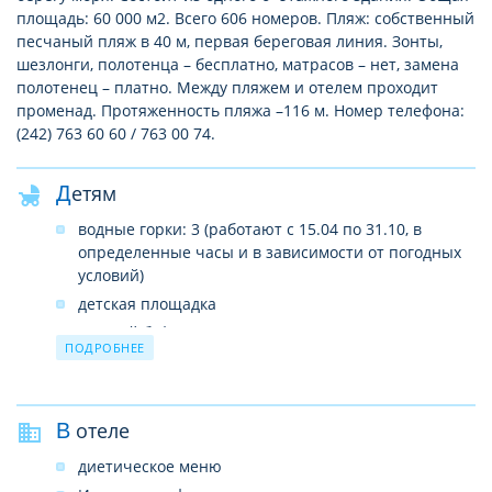
площадь: 60 000 м2. Всего 606 номеров. Пляж: собственный
песчаный пляж в 40 м, первая береговая линия. Зонты,
шезлонги, полотенца – бесплатно, матрасов – нет, замена
полотенец – платно. Между пляжем и отелем проходит
променад. Протяженность пляжа –116 м. Номер телефона:
(242) 763 60 60 / 763 00 74.
Детям
водные горки: 3 (работают с 15.04 по 31.10, в
определенные часы и в зависимости от погодных
условий)
детская площадка
детский буфет
ПОДРОБНЕЕ
детский бассейн: есть
луна-парк бесплатно (работает с 15.04 по 31.10, в
определенные часы и в зависимости от погодных
В отеле
условий)
детский клуб (4–12 лет, в определенные часы)
диетическое меню