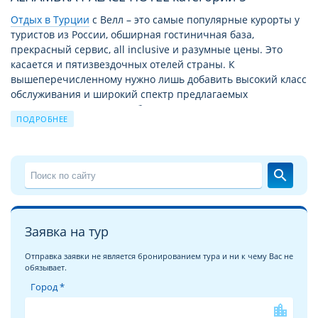
Отдых в Турции
c Велл – это самые популярные курорты у
туристов из России, обширная гостиничная база,
прекрасный сервис, all inclusive и разумные цены. Это
касается и пятизвездочных отелей страны. К
вышеперечисленному нужно лишь добавить высокий класс
обслуживания и широкий спектр предлагаемых
дополнительных услуг. А богатая история страны
ПОДРОБНЕЕ
позволяет насытить пребывание здесь экскурсиями,
новыми открытиями, паломничеством к святым местам.
Детальное описание отеля ROYAL ALHAMBRA PALACE
search
HOTEL 5*
Позвольте познакомить Вас с подробным
описанием отеля
ROYAL ALHAMBRA PALACE HOTEL 5*
, гостеприимно
Заявка на тур
распахнувшего двери на одном из самых популярных
курортов Турции. На подробных и
многочисленных
Отправка заявки не является бронированием тура и ни к чему Вас не
фотографиях отеля ROYAL ALHAMBRA PALACE HOTEL
вы
обязывает.
увидите ту неповторимую атмосферу комфорта, уюта,
Город *
которая поможет Вам в выборе отеля своей мечты! Отель
будет рад каждому гостю: и туристу, отдыхающему одному,
location_city