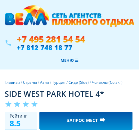
+7 495 281 54 54
phone
+7 812 748 18 77
МЕНЮ ☰
Главная
/
Страны
/
Азия
/
Турция
/
Сиде (Side)
/
Чолаклы (Colakli)
SIDE WEST PARK HOTEL 4*
star
star
star
star
Рeйтинг
forward
ЗАПРОС МЕСТ
8.5