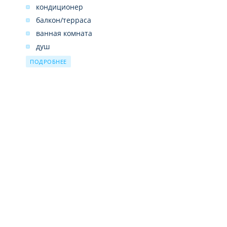
прокат велосипедов
кондиционер
балкон/терраса
ванная комната
душ
фен
ПОДРОБНЕЕ
телевизор
сейф платно
мини-бар
уборка номера ежедневно