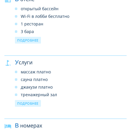
открытый бассейн
Wi-Fi в лобби бесплатно
1 ресторан
3 бара
конференц-зал
ПОДРОБНЕЕ
прокат автомобилей платно
прачечная платно
Услуги
SPA-центр платно
массаж платно
сауна платно
джакузи платно
тренажерный зал
настольный теннис
ПОДРОБНЕЕ
дартс
пляжный волейбол
В номерах
вечерняя анимация