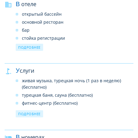
В отеле
открытый бассейн
основной ресторан
бар
стойка регистрации
лифт
ПОДРОБНЕЕ
обмен валюты
Wi-Fi (бесплатно, на территории)
Услуги
прачечная, химчистка
медицинские услуги
живая музыка, турецкая ночь (1 раз в неделю)
аренда автомобиля
(бесплатно)
турецкая баня, сауна (бесплатно)
фитнес-центр (бесплатно)
дартс (бесплатно)
ПОДРОБНЕЕ
массаж (платно)
В номерах