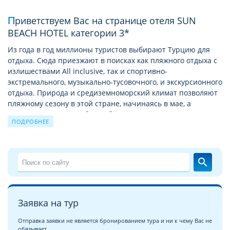
Приветствуем Вас на странице отеля SUN
BEACH HOTEL категории 3*
Из года в год миллионы туристов выбирают Турцию для
отдыха. Сюда приезжают в поисках как пляжного отдыха с
излишествами All inclusive, так и спортивно-
экстремального, музыкально-тусовочного, и экскурсионного
отдыха. Природа и средиземноморский климат позволяют
пляжному сезону в этой стране, начинаясь в мае, а
заканчиваться в октябре. А богатая история позволяет
ПОДРОБНЕЕ
круглый год посещать Турцию с экскурсионными турами
по историческим и святым местам.
Подробное описание отеля SUN BEACH HOTEL
search
На этой странице мы хотели бы познакомить Вас с
описанием отеля SUN BEACH HOTEL 3*
. Надеемся, что
детальные фотографии отеля SUN BEACH HOTEL
сделают
Заявка на тур
это знакомство более глубоким и помогут с выбором для
вашего неповторимого отпуска!
Отправка заявки не является бронированием тура и ни к чему Вас не
обязывает.