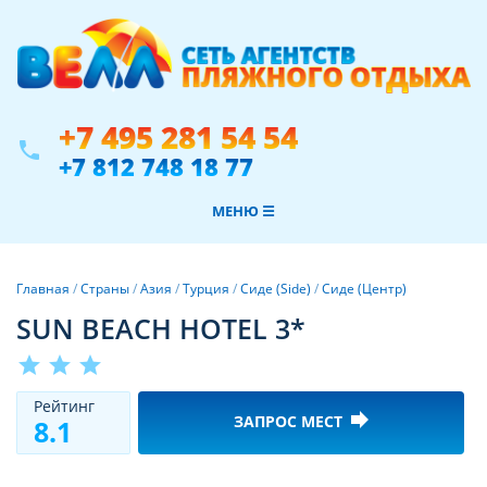
+7 495 281 54 54
phone
+7 812 748 18 77
МЕНЮ ☰
Главная
/
Страны
/
Азия
/
Турция
/
Сиде (Side)
/
Сиде (Центр)
SUN BEACH HOTEL 3*
star
star
star
Рeйтинг
forward
ЗАПРОС МЕСТ
8.1