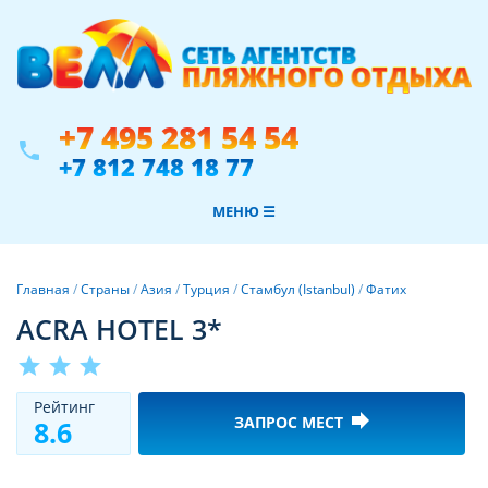
+7 495 281 54 54
phone
+7 812 748 18 77
МЕНЮ ☰
Главная
/
Страны
/
Азия
/
Турция
/
Стамбул (Istanbul)
/
Фатих
ACRA HOTEL 3*
star
star
star
Рeйтинг
forward
ЗАПРОС МЕСТ
8.6