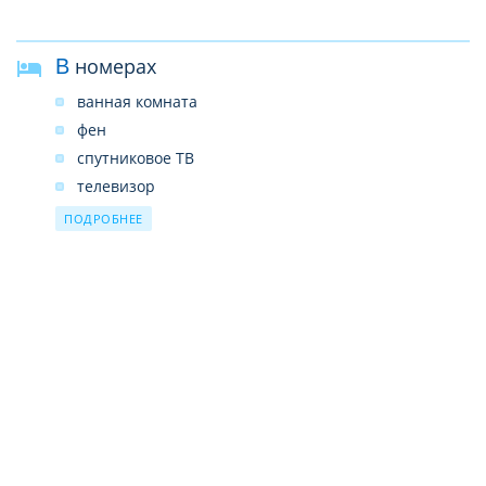
услуги врача
камера хранения багажа
В номерах
ванная комната
фен
спутниковое ТВ
телевизор
Wi-Fi бесплатно
ПОДРОБНЕЕ
мини-бар