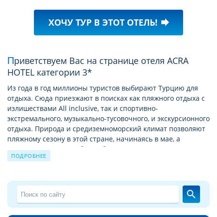
ХОЧУ ТУР В ЭТОТ ОТЕЛЬ!
forward
Приветствуем Вас на странице отеля ACRA
HOTEL категории 3*
Из года в год миллионы туристов выбирают Турцию для
отдыха. Сюда приезжают в поисках как пляжного отдыха с
излишествами All inclusive, так и спортивно-
экстремального, музыкально-тусовочного, и экскурсионного
отдыха. Природа и средиземноморский климат позволяют
пляжному сезону в этой стране, начинаясь в мае, а
заканчиваться в октябре. А богатая история позволяет
ПОДРОБНЕЕ
круглый год посещать Турцию с экскурсионными турами
по историческим и святым местам.
Подробное описание отеля ACRA HOTEL
search
На этой странице мы хотели бы познакомить Вас с
описанием отеля ACRA HOTEL 3*
. Надеемся, что
детальные