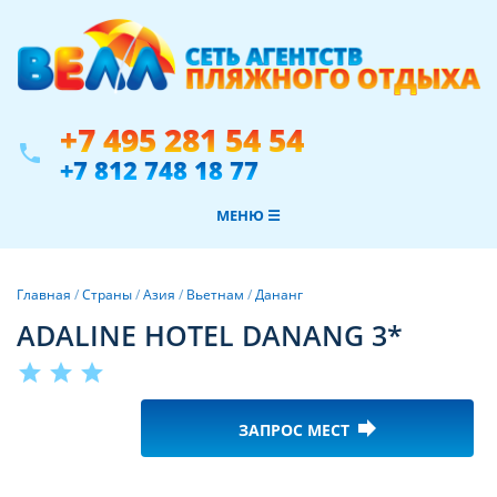
+7 495 281 54 54
phone
+7 812 748 18 77
МЕНЮ ☰
Главная
/
Страны
/
Азия
/
Вьетнам
/
Дананг
ADALINE HOTEL DANANG 3*
star
star
star
forward
ЗАПРОС МЕСТ