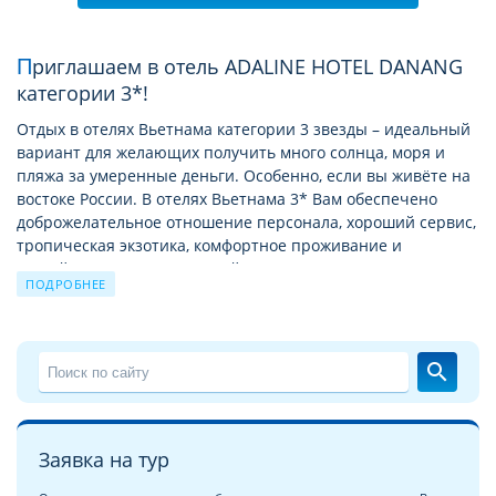
Приглашаем в отель ADALINE HOTEL DANANG
категории 3*!
Отдых в отелях Вьетнама категории 3 звезды – идеальный
вариант для желающих получить много солнца, моря и
пляжа за умеренные деньги. Особенно, если вы живёте на
востоке России. В отелях Вьетнама 3* Вам обеспечено
доброжелательное отношение персонала, хороший сервис,
тропическая экзотика, комфортное проживание и
достойное питание. Круглый год Вас ждёт жаркое солнце
ПОДРОБНЕЕ
на длинных и широких песчаных пляжах, дайвинг в тёплом
море, прекрасные тропические восходы и романтические
закаты на фоне дивных пейзажей, горы, бухты и джунгли,
буддийские храмы, разнообразные морепродукты и свежие
search
фрукты.
Расположенные относительно рядом знаменитые курорты
Тайланда заставляют хотельеров Вьетнама прикладывать
Заявка на тур
максимум усилий, чтобы предложить больше качества за