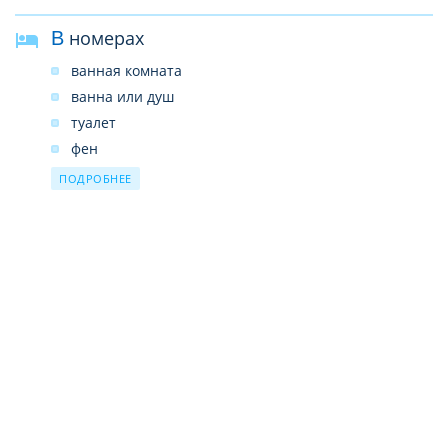
В номерах
ванная комната
ванна или душ
туалет
фен
тапочки
ПОДРОБНЕЕ
кондиционер
телефон
телевизор
мини-бар
сейф
wi-fi
набор для чая/кофе