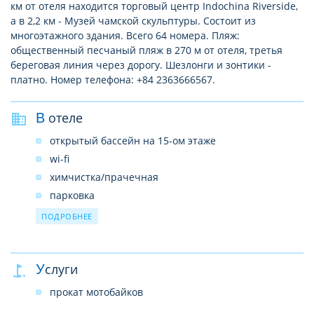
км от отеля находится торговый центр Indochina Riverside,
а в 2,2 км - Музей чамской скульптуры. Состоит из
многоэтажного здания. Всего 64 номера. Пляж:
общественный песчаный пляж в 270 м от отеля, третья
береговая линия через дорогу. Шезлонги и зонтики -
платно. Номер телефона: +84 2363666567.
В отеле
открытый бассейн на 15-ом этаже
wi-fi
химчистка/прачечная
парковка
ресторан
ПОДРОБНЕЕ
бар
Услуги
прокат мотобайков