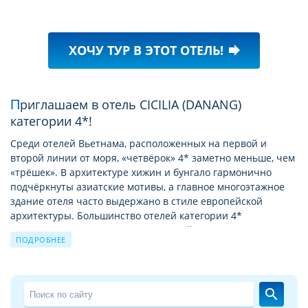
ХОЧУ ТУР В ЭТОТ ОТЕЛЬ!
forward
Приглашаем в отель CICILIA (DANANG)
категории 4*!
Среди отелей Вьетнама, расположенных на первой и
второй линии от моря, «четвёрок» 4* заметно меньше, чем
«трёшек». В архитектуре хижин и бунгало гармонично
подчёркнуты азиатские мотивы, а главное многоэтажное
здание отеля часто выдержано в стиле европейской
архитектуры. Большинство отелей категории 4*
незначительно отличаются от отелей 5 звeзд. Практически
ПОДРОБНЕЕ
в каждом отеле 4* (за исключением городских) будет
уютный сад с изобилием пальм, кустарников, цветов или
зарослей бамбука. Бассейн у отеля 4* практически не
отличаются от более статусных 5*, мебель и сантехника в
search
номерах весьма качественная, а питание Вас порадует