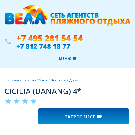
+7 495 281 54 54
phone
+7 812 748 18 77
МЕНЮ ☰
Главная
/
Страны
/
Азия
/
Вьетнам
/
Дананг
CICILIA (DANANG) 4*
star
star
star
star
forward
ЗАПРОС МЕСТ