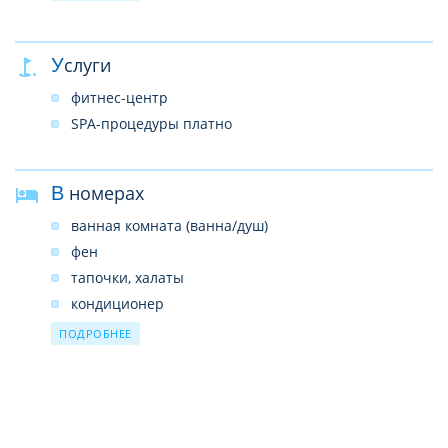
2 комнаты для переговоров
слуги прачечной и химчистки
Услуги
парковка
обмен валюты
фитнес-центр
прокат мотобайков
SPA-процедуры платно
В номерах
ванная комната (ванна/душ)
фен
тапочки, халаты
кондиционер
телефон
ПОДРОБНЕЕ
телевизор
мини-бар
сейф
WI-FI (бесплатно)